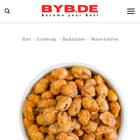
Zum
Inhalt
springen
Start
»
Ernährung
»
Backzutaten
»
Nüsse & Kerne