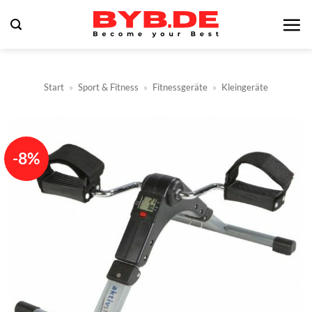
Zum
Inhalt
springen
Start
»
Sport & Fitness
»
Fitnessgeräte
»
Kleingeräte
-8%