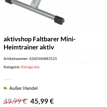
aktivshop Faltbarer Mini-
Heimtrainer aktiv
Artikelnummer:
4260346883125
Kategorie:
Kleingeräte
Außer Handel
Ursprünglicher
Aktueller
49,99
€
45,99
€