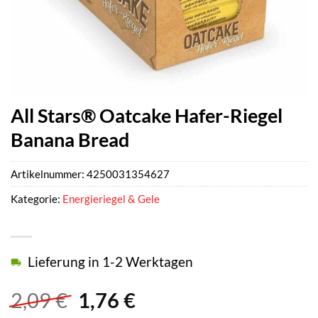
All Stars® Oatcake Hafer-Riegel
Banana Bread
Artikelnummer:
4250031354627
Kategorie:
Energieriegel & Gele
Lieferung in 1-2 Werktagen
Ursprünglicher
Aktueller
2,09
€
1,76
€