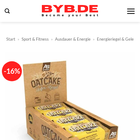
Zum
Inhalt
springen
Start
»
Sport & Fitness
»
Ausdauer & Energie
»
Energieriegel & Gele
-16%