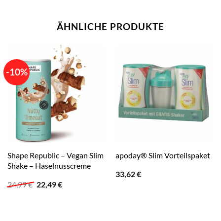
ÄHNLICHE PRODUKTE
-10%
Shape Republic – Vegan Slim
apoday® Slim Vorteilspaket
Shake – Haselnusscreme
33,62
€
Ursprünglicher
Aktueller
24,99
€
22,49
€
Preis
Preis
war:
ist:
24,99 €
22,49 €.