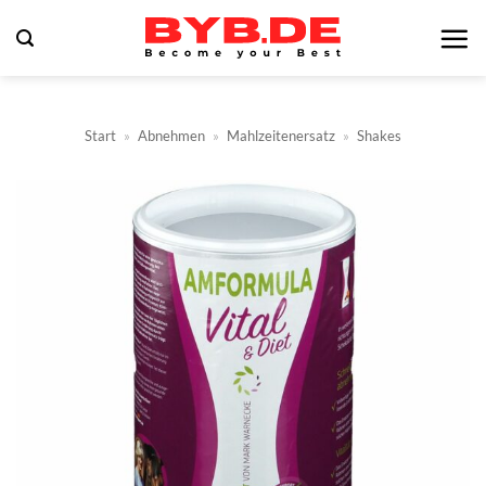
Zum
Inhalt
springen
Start
»
Abnehmen
»
Mahlzeitenersatz
»
Shakes