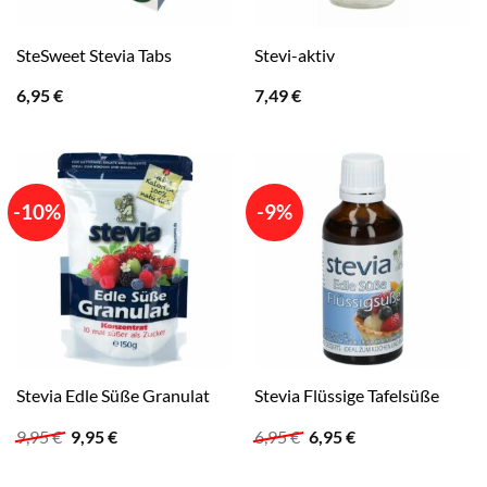
SteSweet Stevia Tabs
Stevi-aktiv
6,95
€
7,49
€
-10%
-9%
Stevia Edle Süße Granulat
Stevia Flüssige Tafelsüße
Ursprünglicher
Aktueller
Ursprünglicher
Aktueller
9,95
€
9,95
€
6,95
€
6,95
€
Preis
Preis
Preis
Preis
war:
ist:
war:
ist: