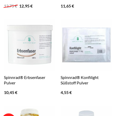
Ursprünglicher
Aktueller
13,75
€
12,95
€
11,65
€
Preis
Preis
war:
ist:
13,75 €
12,95 €.
Spinnrad® Erbsenfaser
Spinnrad® Konfilight
Pulver
Süßstoff Pulver
10,45
€
4,55
€