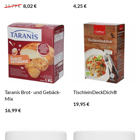
Ursprünglicher
Aktueller
11,79
€
8,02
€
4,25
€
Preis
Preis
war:
ist:
11,79 €
8,02 €.
Taranis Brot- und Gebäck-
TischleinDeckDich®
Mix
19,95
€
16,99
€