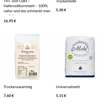
TNT Just Oats –
Trockenhefe
Hafervollkornmehl – 100%
5,30
€
natur und das schmeckt man
auch!
16,95
€
Trockensauerteig
Universalmehl
7,60
€
5,15
€