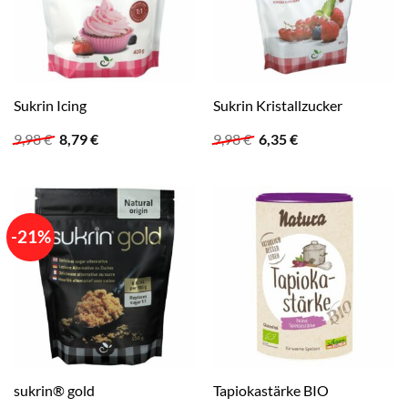
Sukrin Icing
Sukrin Kristallzucker
Ursprünglicher
Aktueller
Ursprünglicher
Aktueller
9,98
€
8,79
€
9,98
€
6,35
€
Preis
Preis
Preis
Preis
war:
ist:
war:
ist:
9,98 €
8,79 €.
9,98 €
6,35 €.
-21%
sukrin® gold
Tapiokastärke BIO