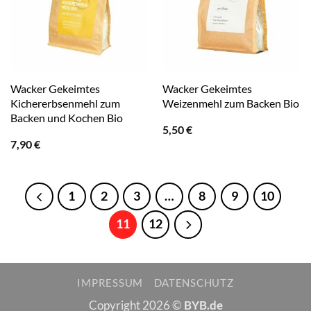
Wacker Gekeimtes
Wacker Gekeimtes
Kichererbsenmehl zum
Weizenmehl zum Backen Bio
Backen und Kochen Bio
5,50
€
7,90
€
1
2
3
…
8
9
10
11
12
IMPRESSUM
DATENSCHUTZ
Copyright 2026 ©
BYB.de