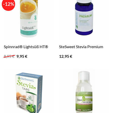
-12%
Spinnrad® Lightsüß HT®
SteSweet Stevia Premium
Ursprünglicher
Aktueller
8,95
€
9,95
€
12,95
€
Preis
Preis
war:
ist:
8,95 €
9,95 €.