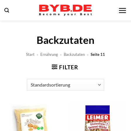
Zum
Inhalt
springen
Backzutaten
Start
»
Ernährung
»
Backzutaten
»
Seite 11
FILTER