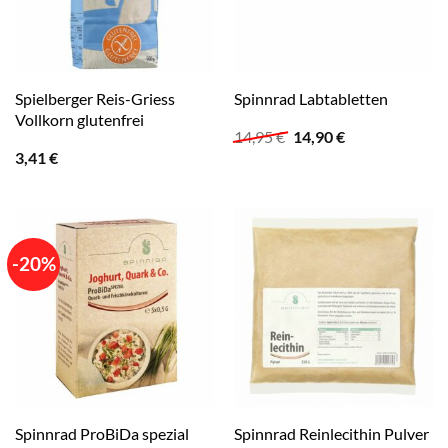
Spielberger Reis-Griess
Spinnrad Labtabletten
Vollkorn glutenfrei
Ursprünglicher
Aktueller
14,95
€
14,90
€
Preis
Preis
3,41
€
war:
ist:
14,95 €
14,90 €.
-20%
Spinnrad ProBiDa spezial
Spinnrad Reinlecithin Pulver