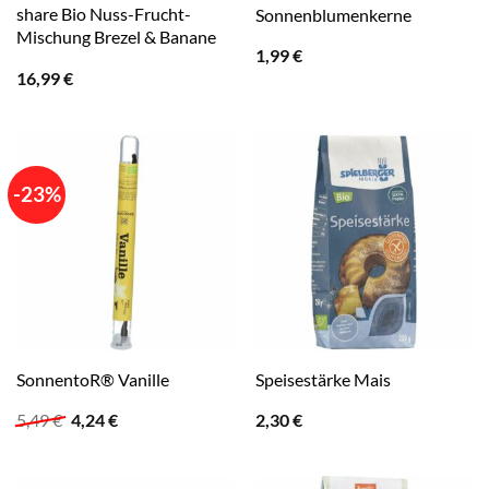
share Bio Nuss-Frucht-
Sonnenblumenkerne
Mischung Brezel & Banane
1,99
€
16,99
€
-23%
SonnentoR® Vanille
Speisestärke Mais
Ursprünglicher
Aktueller
5,49
€
4,24
€
2,30
€
Preis
Preis
war:
ist:
5,49 €
4,24 €.