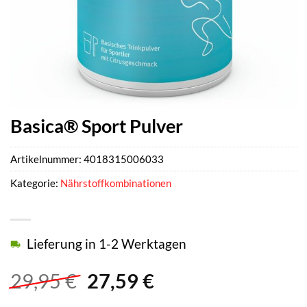
Basica® Sport Pulver
Artikelnummer:
4018315006033
Kategorie:
Nährstoffkombinationen
Lieferung in 1-2 Werktagen
Ursprünglicher
Aktueller
29,95
€
27,59
€
Preis
Preis