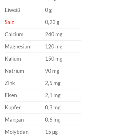
Eiweiß
0 g
Salz
0,23 g
Calcium
240 mg
Magnesium
120 mg
Kalium
150 mg
Natrium
90 mg
Zink
2,5 mg
Eisen
2,1 mg
Kupfer
0,3 mg
Mangan
0,6 mg
Molybdän
15 µg