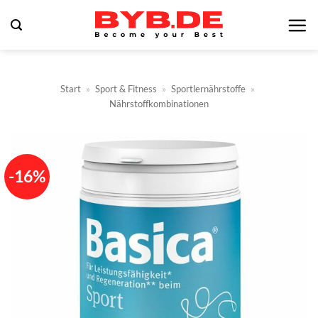
Zum
Inhalt
springen
Start
»
Sport & Fitness
»
Sportlernährstoffe
»
Nährstoffkombinationen
-16%