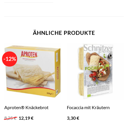
ÄHNLICHE PRODUKTE
-12%
Aproten® Knäckebrot
Focaccia mit Kräutern
Ursprünglicher
Aktueller
8,25
€
12,19
€
3,30
€
Preis
Preis
war:
ist: