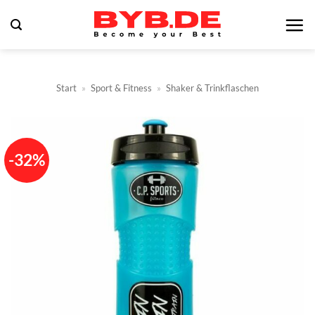
Zum
Inhalt
springen
Start
»
Sport & Fitness
»
Shaker & Trinkflaschen
-32%