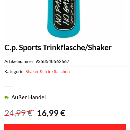
C.p. Sports Trinkflasche/Shaker
Artikelnummer:
9358548562667
Kategorie:
Shaker & Trinkflaschen
Außer Handel
Ursprünglicher
Aktueller
24,99
€
16,99
€
Preis
Preis
war:
ist: