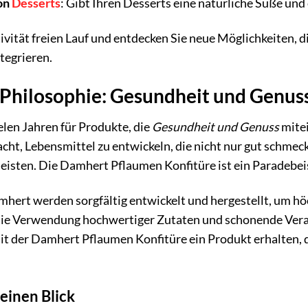
on
Desserts
: Gibt Ihren Desserts eine natürliche Süße un
tivität freien Lauf und entdecken Sie neue Möglichkeiten, 
ntegrieren.
Philosophie: Gesundheit und Genuss
elen Jahren für Produkte, die
Gesundheit und Genuss
mite
cht, Lebensmittel zu entwickeln, die nicht nur gut schmec
isten. Die Damhert Pflaumen Konfitüre ist ein Paradebeis
hert werden sorgfältig entwickelt und hergestellt, um hö
 die Verwendung hochwertiger Zutaten und schonende Ver
 mit der Damhert Pflaumen Konfitüre ein Produkt erhalten, 
 einen Blick