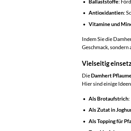
Ballaststoffe
: För
Antioxidantien
: S
Vitamine und Mine
Indem Sie die Damhert
Geschmack, sondern a
Vielseitig einset
Die
Damhert Pflaume
Hier sind einige Ideen
Als Brotaufstrich
:
Als Zutat in Joghu
Als Topping für P