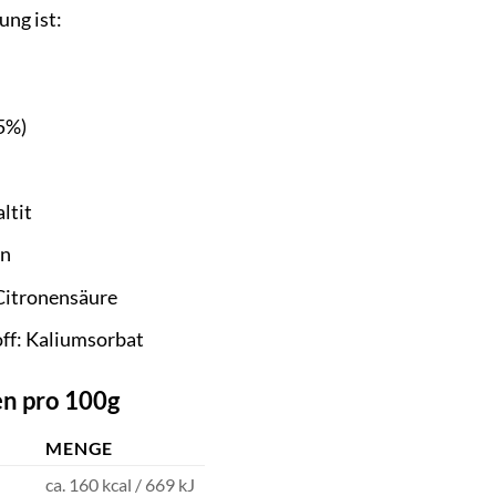
ung ist:
5%)
altit
in
Citronensäure
ff: Kaliumsorbat
n pro 100g
MENGE
ca. 160 kcal / 669 kJ