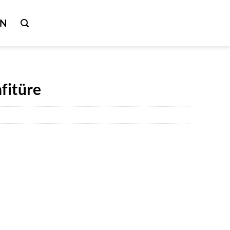
IN
fitüre