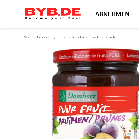
Zum
Inhalt
ABNEHMEN
springen
Start
»
Ernährung
»
Brotaufstriche
»
Fruchtaufstrich