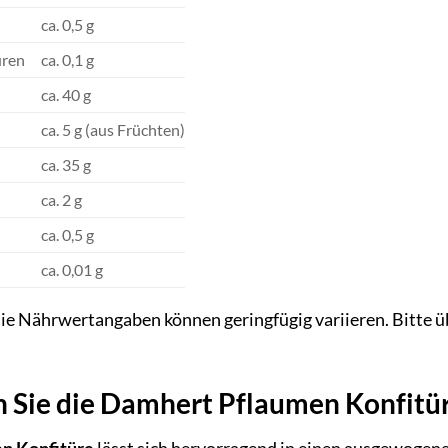
ca. 0,5 g
uren
ca. 0,1 g
ca. 40 g
ca. 5 g (aus Früchten)
ca. 35 g
ca. 2 g
ca. 0,5 g
ca. 0,01 g
Die Nährwertangaben können geringfügig variieren. Bitte ü
n Sie die Damhert Pflaumen Konfitü