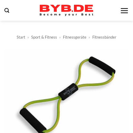
Zum
Inhalt
springen
Start
»
Sport & Fitness
»
Fitnessgeräte
»
Fitnessbänder