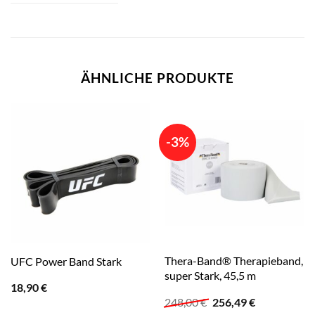
ÄHNLICHE PRODUKTE
-3%
Thera-Band® Therapieband,
UFC Power Band Stark
super Stark, 45,5 m
18,90
€
Ursprünglicher
Aktueller
248,00
€
256,49
€
Preis
Preis