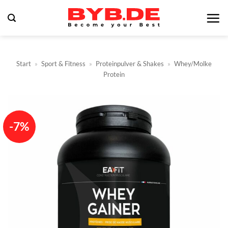
Zum
Inhalt
springen
Start
»
Sport & Fitness
»
Proteinpulver & Shakes
»
Whey/Molke
Protein
-7%