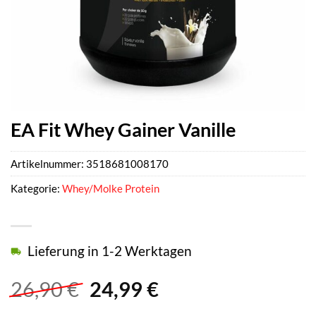
EA Fit Whey Gainer Vanille
Artikelnummer:
3518681008170
Kategorie:
Whey/Molke Protein
Lieferung in 1-2 Werktagen
Ursprünglicher
Aktueller
26,90
€
24,99
€
Preis
Preis