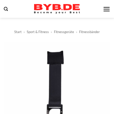
Zum
Inhalt
springen
Start
»
Sport & Fitness
»
Fitnessgeräte
»
Fitnessbänder