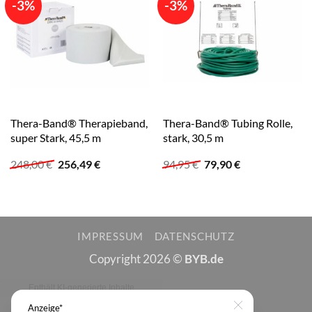
-3%
-3%
Thera-Band® Therapieband,
Thera-Band® Tubing Rolle,
super Stark, 45,5 m
stark, 30,5 m
Ursprünglicher
Aktueller
Ursprünglicher
Aktueller
248,00
€
256,49
€
94,95
€
79,90
€
Preis
Preis
Preis
Preis
war:
ist:
war:
ist:
248,00 €
256,49 €.
94,95 €
79,90 €.
IMPRESSUM
DATENSCHUTZ
Copyright 2026 ©
BYB.de
Anzeige*
Close