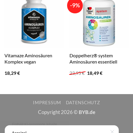
-9%
Vitamaze Aminosäuren
Doppelherz® system
Komplex vegan
Aminosäuren essentiell
Ursprünglicher
Aktueller
18,29
€
23,95
€
18,49
€
Preis
Preis
war:
ist:
23,95 €
18,49 €.
IMPRESSUM
DATENSCHUTZ
Copyright 2026 ©
BYB.de