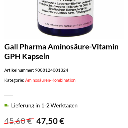
Gall Pharma Aminosäure-Vitamin
GPH Kapseln
Artikelnummer:
9008124001324
Kategorie:
Aminosäuren-Kombination
Lieferung in 1-2 Werktagen
Ursprünglicher
Aktueller
45,60
€
47,50
€