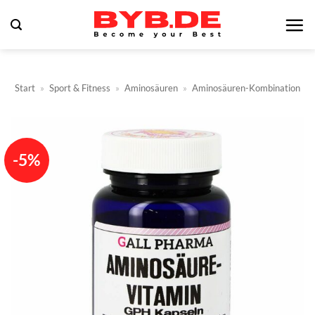
Zum
Inhalt
springen
Start
»
Sport & Fitness
»
Aminosäuren
»
Aminosäuren-Kombination
-5%