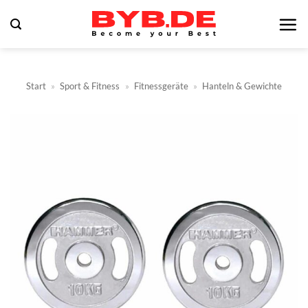
Zum
Inhalt
springen
Start
»
Sport & Fitness
»
Fitnessgeräte
»
Hanteln & Gewichte