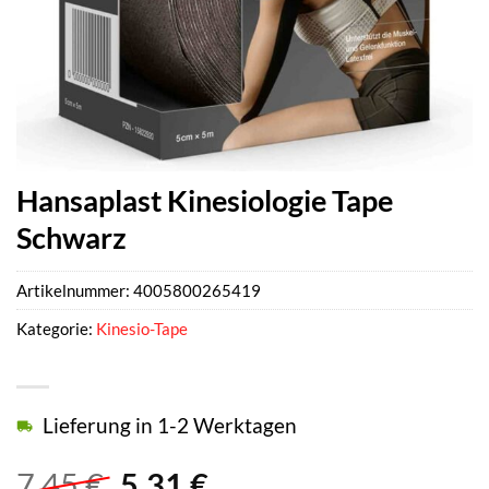
Hansaplast Kinesiologie Tape
Schwarz
Artikelnummer:
4005800265419
Kategorie:
Kinesio-Tape
Lieferung in 1-2 Werktagen
Ursprünglicher
Aktueller
7,45
€
5,31
€