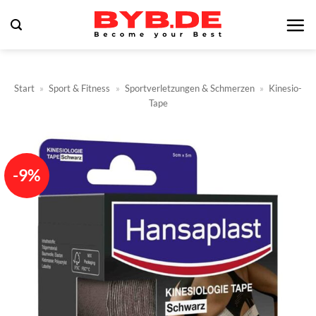
Zum
Inhalt
springen
Start
»
Sport & Fitness
»
Sportverletzungen & Schmerzen
»
Kinesio-
Tape
-9%