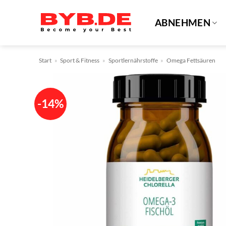
Zum
Inhalt
ABNEHMEN
springen
Start
»
Sport & Fitness
»
Sportlernährstoffe
»
Omega Fettsäuren
-14%