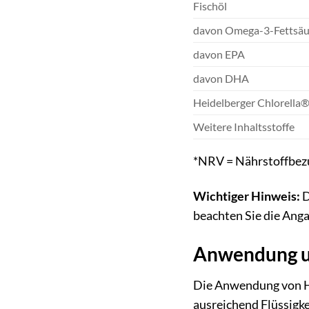
Fischöl
davon Omega-3-Fettsä
davon EPA
davon DHA
Heidelberger Chlorella
Weitere Inhaltsstoffe
*NRV = Nährstoffbez
Wichtiger Hinweis:
D
beachten Sie die Ang
Anwendung u
Die Anwendung von He
ausreichend Flüssigke