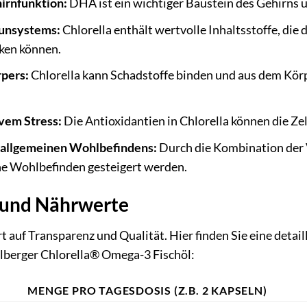
irnfunktion:
DHA ist ein wichtiger Baustein des Gehirns u
unsystems:
Chlorella enthält wertvolle Inhaltsstoffe, di
ken können.
pers:
Chlorella kann Schadstoffe binden und aus dem Körpe
ivem Stress:
Die Antioxidantien in Chlorella können die Ze
 allgemeinen Wohlbefindens:
Durch die Kombination der 
ne Wohlbefinden gesteigert werden.
e und Nährwerte
 auf Transparenz und Qualität. Hier finden Sie eine detaill
berger Chlorella® Omega-3 Fischöl:
MENGE PRO TAGESDOSIS (Z.B. 2 KAPSELN)