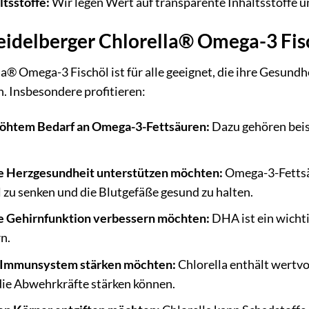
tsstoffe:
Wir legen Wert auf transparente Inhaltsstoffe u
Heidelberger Chlorella® Omega-3 Fis
a® Omega-3 Fischöl ist für alle geeignet, die ihre Gesund
. Insbesondere profitieren:
öhtem Bedarf an Omega-3-Fettsäuren:
Dazu gehören beis
e Herzgesundheit unterstützen möchten:
Omega-3-Fettsä
 zu senken und die Blutgefäße gesund zu halten.
e Gehirnfunktion verbessern möchten:
DHA ist ein wichti
n.
r Immunsystem stärken möchten:
Chlorella enthält wertvo
die Abwehrkräfte stärken können.