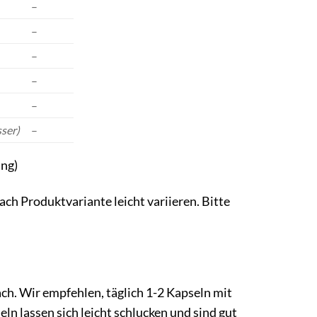
–
–
–
–
–
sser)
–
ng)
h Produktvariante leicht variieren. Bitte
h. Wir empfehlen, täglich 1-2 Kapseln mit
ln lassen sich leicht schlucken und sind gut