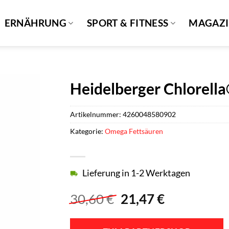
ERNÄHRUNG
SPORT & FITNESS
MAGAZ
Heidelberger Chlorell
Artikelnummer:
4260048580902
Kategorie:
Omega Fettsäuren
Lieferung in 1-2 Werktagen
Ursprünglicher
Aktueller
30,60
€
21,47
€
Preis
Preis
war:
ist: