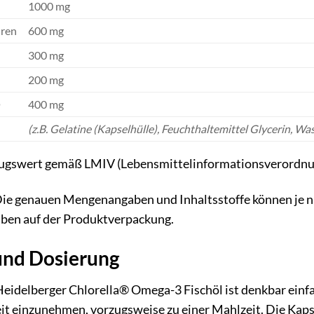
1000 mg
uren
600 mg
300 mg
200 mg
®
400 mg
(z.B. Gelatine (Kapselhülle), Feuchthaltemittel Glycerin, Wa
ugswert gemäß LMIV (Lebensmittelinformationsverordnu
ie genauen Mengenangaben und Inhaltsstoffe können je nac
aben auf der Produktverpackung.
nd Dosierung
idelberger Chlorella® Omega-3 Fischöl ist denkbar einfac
it einzunehmen, vorzugsweise zu einer Mahlzeit. Die Kapse