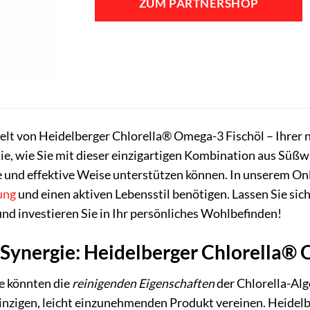
ZUM PARTNERSHOP
30,60 €
21,47 €.
lt von Heidelberger Chlorella® Omega-3 Fischöl – Ihrer 
Sie, wie Sie mit dieser einzigartigen Kombination aus Süß
 und effektive Weise unterstützen können. In unserem Onlin
ung
und einen aktiven Lebensstil benötigen. Lassen Sie si
nd investieren Sie in Ihr persönliches Wohlbefinden!
 Synergie: Heidelberger Chlorella®
Sie könnten die
reinigenden Eigenschaften
der Chlorella-Alg
einzigen, leicht einzunehmenden Produkt vereinen. Heide