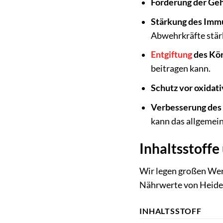
Förderung der Geh
Stärkung des Imm
Abwehrkräfte stär
Entgiftung
des Kör
beitragen kann.
Schutz vor oxidat
Verbesserung des
kann das allgemei
Inhaltsstoff
Wir legen großen Wert
Nährwerte von Heidel
INHALTSSTOFF