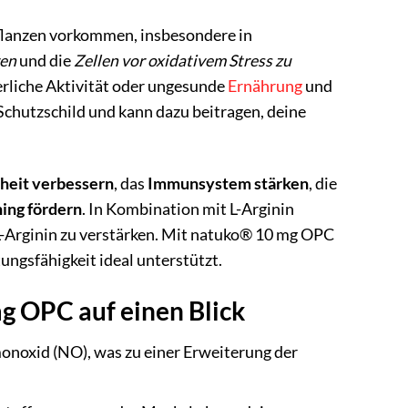
 Pflanzen vorkommen, insbesondere in
ren
und die
Zellen vor oxidativem Stress zu
erliche Aktivität oder ungesunde
Ernährung
und
 Schutzschild und kann dazu beitragen, deine
heit verbessern
, das
Immunsystem stärken
, die
ing fördern
. In Kombination mit L-Arginin
n L-Arginin zu verstärken. Mit natuko® 10 mg OPC
ungsfähigkeit ideal unterstützt.
g OPC auf einen Blick
monoxid (NO), was zu einer Erweiterung der