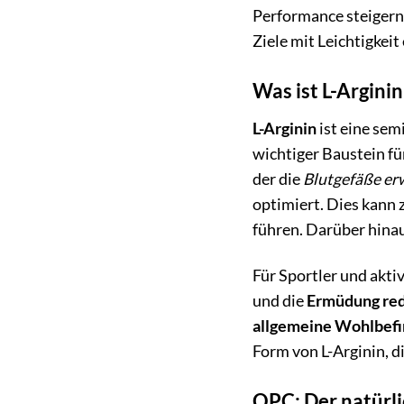
Performance steigern
Ziele mit Leichtigkeit
Was ist L-Arginin
L-Arginin
ist eine sem
wichtiger Baustein fü
der die
Blutgefäße er
optimiert. Dies kann 
führen. Darüber hina
Für Sportler und akti
und die
Ermüdung re
allgemeine Wohlbefi
Form von L-Arginin, d
OPC: Der natürli