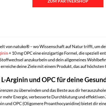
ZUM PARTNERSHOP
15,90 €
15,39 €.
t von natuko® – wo Wissenschaft auf Natur trifft, um dein
ginin
+ 10 mg OPC eine einzigartige Formel, die speziell en
Stoffwechsel anzukurbeln und dein allgemeines Wohlbefind
 erreiche deine Ziele mit einem Produkt, das auf höchsten 
 L-Arginin und OPC für deine Gesund
 Grenzen zu überwinden und das Beste aus dir herauszuhol
r mehr Energie, verbesserte Durchblutung und effektiven 
n und OPC (Oligomere Proanthocyanidine) bietet dir eine 