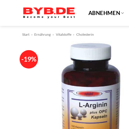
Zum
Inhalt
ABNEHMEN
springen
Start
»
Ernährung
»
Vitalstoffe
»
Cholesterin
-19%