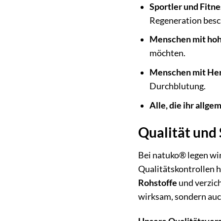
Sportler und Fitn
Regeneration besc
Menschen mit hoh
möchten.
Menschen mit Her
Durchblutung.
Alle, die ihr all
Qualität und
Bei natuko® legen wi
Qualitätskontrollen 
Rohstoffe
und verzich
wirksam, sondern auch