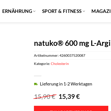
ERNÄHRUNG
SPORT & FITNESS
MAGAZ
natuko® 600 mg L-Argi
Artikelnummer:
4260037520087
Kategorie:
Cholesterin
Lieferung in 1-2 Werktagen
Ursprünglicher
Aktueller
15,90
€
15,39
€
Preis
Preis
war:
ist: