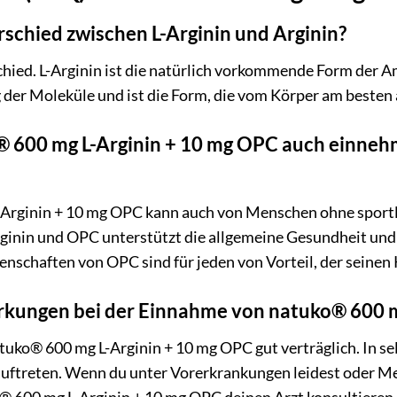
rschied zwischen L-Arginin und Arginin?
chied. L-Arginin ist die natürlich vorkommende Form der Am
der Moleküle und ist die Form, die vom Körper am beste
 600 mg L-Arginin + 10 mg OPC auch einnehme
-Arginin + 10 mg OPC kann auch von Menschen ohne sport
ginin und OPC unterstützt die allgemeine Gesundheit und
genschaften von OPC sind für jeden von Vorteil, der seine
rkungen bei der Einnahme von natuko® 600 m
tuko® 600 mg L-Arginin + 10 mg OPC gut verträglich. In s
treten. Wenn du unter Vorerkrankungen leidest oder Med