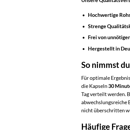
Unsere Qualitätsver
Hochwertige Rohs
Strenge Qualitäts
Frei von unnötige
Hergestellt in De
So nimmst du
Für optimale Ergebni
die Kapseln
30 Minut
Tag verteilt werden. 
abwechslungsreiche E
nicht überschritten 
Häufige Frag