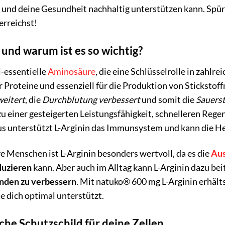
 und deine Gesundheit nachhaltig unterstützen kann. Spür
 erreichst!
 und warum ist es so wichtig?
i-essentielle
Aminosäure
, die eine Schlüsselrolle in zahlre
r Proteine und essenziell für die Produktion von Stickstof
weitert
, die
Durchblutung verbessert
und somit die
Sauerst
zu einer gesteigerten Leistungsfähigkeit, schnelleren Re
us unterstützt L-Arginin das Immunsystem und kann die He
ve Menschen ist L-Arginin besonders wertvoll, da es die
Au
duzieren
kann. Aber auch im Alltag kann L-Arginin dazu bei
nden zu verbessern
. Mit natuko® 600 mg L-Arginin erhält
ie dich optimal unterstützt.
che Schutzschild für deine Zellen