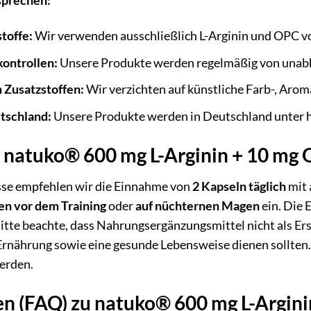
sprechen:
toffe:
Wir verwenden ausschließlich L-Arginin und OPC v
kontrollen:
Unsere Produkte werden regelmäßig von unabh
n Zusatzstoffen:
Wir verzichten auf künstliche Farb-, Arom
utschland:
Unsere Produkte werden in Deutschland unter h
 natuko® 600 mg L-Arginin + 10 mg O
sse empfehlen wir die Einnahme von
2 Kapseln täglich
mit 
en vor dem Training
oder
auf nüchternen Magen
ein. Die 
Bitte beachte, dass Nahrungsergänzungsmittel nicht als E
rnährung sowie eine gesunde Lebensweise dienen sollten
werden.
en (FAQ) zu natuko® 600 mg L-Argin