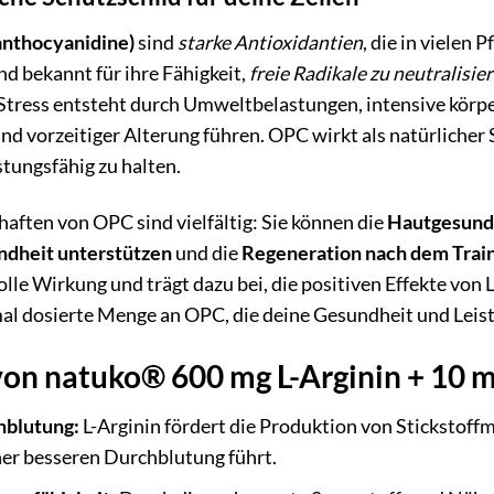
nthocyanidine)
sind
starke Antioxidantien
, die in vielen
nd bekannt für ihre Fähigkeit,
freie Radikale zu neutralisie
 Stress entsteht durch Umweltbelastungen, intensive körp
nd vorzeitiger Alterung führen. OPC wirkt als natürlicher
stungsfähig zu halten.
haften von OPC sind vielfältig: Sie können die
Hautgesund
ndheit unterstützen
und die
Regeneration nach dem Train
olle Wirkung und trägt dazu bei, die positiven Effekte vo
mal dosierte Menge an OPC, die deine Gesundheit und Leist
von natuko® 600 mg L-Arginin + 10 m
hblutung:
L-Arginin fördert die Produktion von Stickstoff
ner besseren Durchblutung führt.