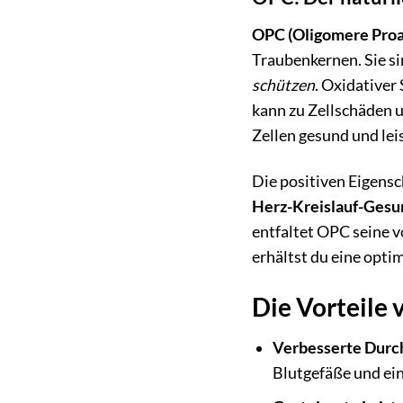
OPC (Oligomere Proa
Traubenkernen. Sie si
schützen
. Oxidativer
kann zu Zellschäden u
Zellen gesund und lei
Die positiven Eigensc
Herz-Kreislauf-Gesu
entfaltet OPC seine v
erhältst du eine opti
Die Vorteile 
Verbesserte Durc
Blutgefäße und ei