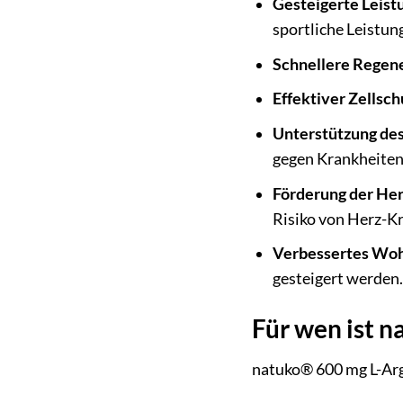
Gesteigerte Leist
sportliche Leistun
Schnellere Regene
Effektiver Zellsch
Unterstützung de
gegen Krankheiten
Förderung der Her
Risiko von Herz-K
Verbessertes Woh
gesteigert werden
Für wen ist 
natuko® 600 mg L-Arg