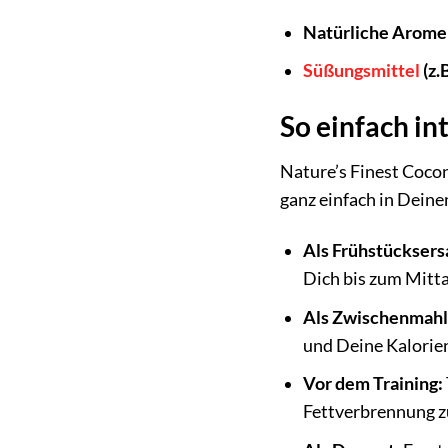
Natürliche Arome
Süßungsmittel
(z.
So einfach in
Nature’s Finest Cocon
ganz einfach in Deinen
Als Frühstücksers
Dich bis zum Mitta
Als Zwischenmahl
und Deine Kalorie
Vor dem Training:
Fettverbrennung z