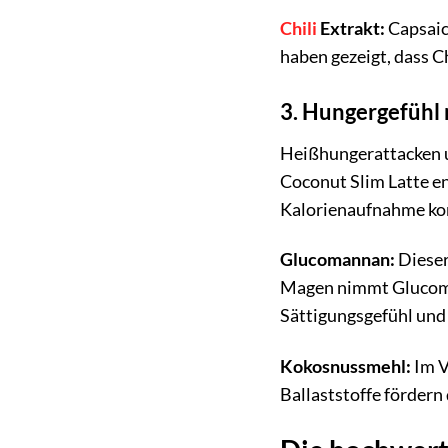
Chili
Extrakt:
Capsaic
haben gezeigt, dass C
3. Hungergefühl
Heißhungerattacken u
Coconut Slim Latte en
Kalorienaufnahme kont
Glucomannan:
Dieser
Magen nimmt Glucoman
Sättigungsgefühl und
Kokosnussmehl:
Im V
Ballaststoffe fördern