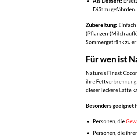
Als Dessert:
Erset
Diät zu gefährden.
Zubereitung:
Einfach
(Pflanzen-)Milch aufl
Sommergetränk zu er
Für wen ist N
Nature’s Finest Cocon
ihre Fettverbrennung
dieser leckere Latte
Besonders geeignet f
Personen, die
Gew
Personen, die ihr