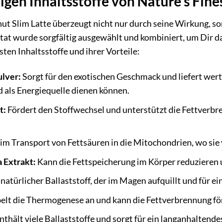
gen Inhaltsstoffe von Nature’s Fine
nut Slim Latte überzeugt nicht nur durch seine Wirkung, s
utat wurde sorgfältig ausgewählt und kombiniert, um Dir da
sten Inhaltsstoffe und ihrer Vorteile:
lver:
Sorgt für den exotischen Geschmack und liefert wertv
d als Energiequelle dienen können.
t:
Fördert den Stoffwechsel und unterstützt die Fettverbr
eim Transport von Fettsäuren in die Mitochondrien, wo sie
 Extrakt:
Kann die Fettspeicherung im Körper reduzieren
 natürlicher Ballaststoff, der im Magen aufquillt und für e
elt die Thermogenese an und kann die Fettverbrennung fö
nthält viele Ballaststoffe und sorgt für ein langanhaltende