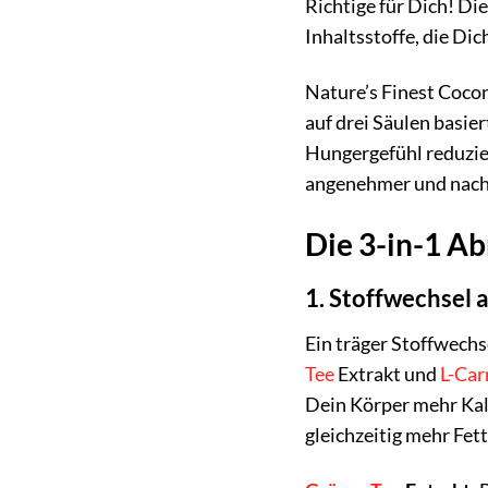
Richtige für Dich! Di
Inhaltsstoffe, die Di
Nature’s Finest Cocon
auf drei Säulen basie
Hungergefühl reduzier
angenehmer und nachh
Die 3-in-1 A
1. Stoffwechsel 
Ein träger Stoffwechs
Tee
Extrakt und
L-Car
Dein Körper mehr Kal
gleichzeitig mehr Fett