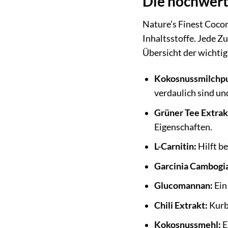
Die hochwerti
Nature’s Finest Coco
Inhaltsstoffe. Jede Z
Übersicht der wichtig
Kokosnussmilchpu
verdaulich sind un
Grüner Tee Extrak
Eigenschaften.
L-Carnitin:
Hilft b
Garcinia Cambogia
Glucomannan:
Ein
Chili Extrakt:
Kurb
Kokosnussmehl:
E