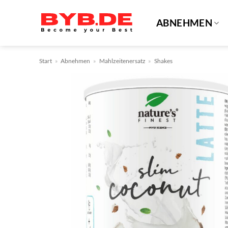
Zum
Inhalt
ABNEHMEN
springen
Start
»
Abnehmen
»
Mahlzeitenersatz
»
Shakes