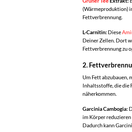
Grüner Tee
Extrakt:
B
(Wärmeproduktion) im
Fettverbrennung.
L-Carnitin:
Diese
Ami
Deiner Zellen. Dort w
Fettverbrennung zu op
2. Fettverbrennu
Um Fett abzubauen, m
Inhaltsstoffe, die di
näherkommen.
Garcinia Cambogia:
D
im Körper reduzieren
Dadurch kann Garcinia