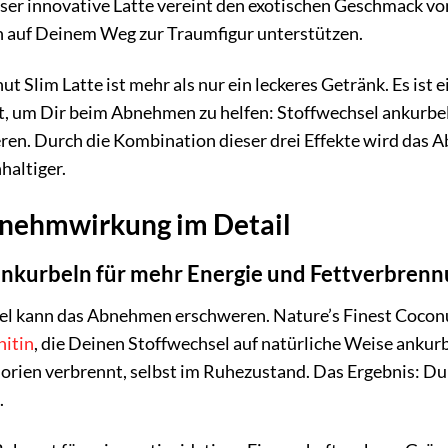
eser innovative Latte vereint den exotischen Geschmack v
ch auf Deinem Weg zur Traumfigur unterstützen.
ut Slim Latte ist mehr als nur ein leckeres Getränk. Es ist
rt, um Dir beim Abnehmen zu helfen: Stoffwechsel ankurbe
en. Durch die Kombination dieser drei Effekte wird das A
altiger.
bnehmwirkung im Detail
ankurbeln für mehr Energie und Fettverbren
el kann das Abnehmen erschweren. Nature’s Finest Coconut
nitin
, die Deinen Stoffwechsel auf natürliche Weise ankurb
orien verbrennt, selbst im Ruhezustand. Das Ergebnis: Du
.