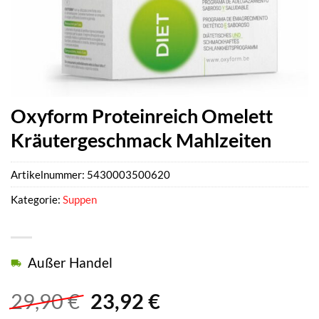
Oxyform Proteinreich Omelett
Kräutergeschmack Mahlzeiten
Artikelnummer:
5430003500620
Kategorie:
Suppen
Außer Handel
Ursprünglicher
Aktueller
29,90
€
23,92
€