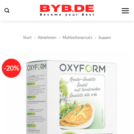
Zum
Inhalt
springen
Start
»
Abnehmen
»
Mahlzeitenersatz
»
Suppen
-20%