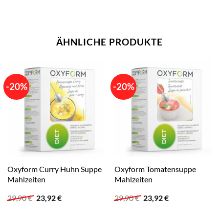
ÄHNLICHE PRODUKTE
-20%
-20%
Oxyform Curry Huhn Suppe
Oxyform Tomatensuppe
Mahlzeiten
Mahlzeiten
Ursprünglicher
Aktueller
Ursprünglicher
Aktueller
29,90
€
23,92
€
29,90
€
23,92
€
Preis
Preis
Preis
Preis
war:
ist:
war:
ist: