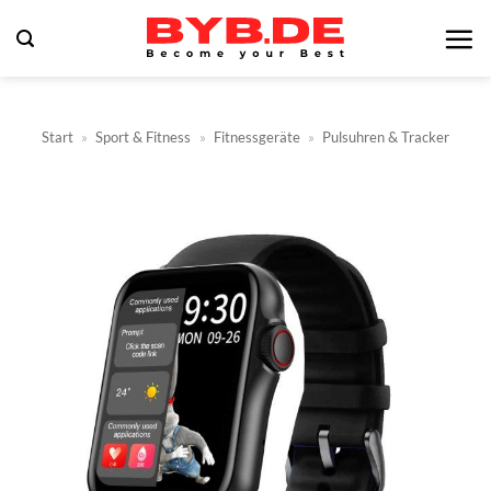
Zum
Inhalt
springen
Start
»
Sport & Fitness
»
Fitnessgeräte
»
Pulsuhren & Tracker