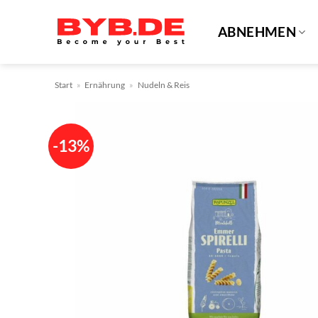
Zum
Inhalt
ABNEHMEN
springen
Start
»
Ernährung
»
Nudeln & Reis
-13%