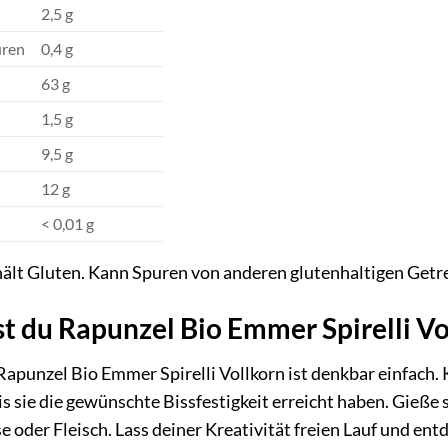
2,5 g
uren
0,4 g
63 g
1,5 g
9,5 g
12 g
< 0,01 g
ält Gluten. Kann Spuren von anderen glutenhaltigen Getr
t du Rapunzel Bio Emmer Spirelli Vo
apunzel Bio Emmer Spirelli Vollkorn ist denkbar einfach. K
s sie die gewünschte Bissfestigkeit erreicht haben. Gieße s
oder Fleisch. Lass deiner Kreativität freien Lauf und entd