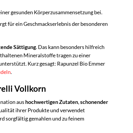
 einer gesunden Körperzusammensetzung bei.
rgt für ein Geschmackserlebnis der besonderen
tende Sättigung
. Das kann besonders hilfreich
thaltenen Mineralstoffe tragen zu einer
unterstützt. Kurz gesagt: Rapunzel Bio Emmer
deln
.
lli Vollkorn
ination aus
hochwertigen Zutaten
,
schonender
Qualität ihrer Produkte und verwendet
rd sorgfältig gemahlen und zu feinem