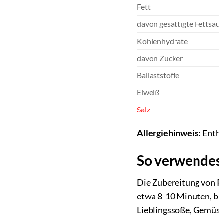
Fett
davon gesättigte Fettsä
Kohlenhydrate
davon Zucker
Ballaststoffe
Eiweiß
Salz
Allergiehinweis:
Enth
So verwendes
Die Zubereitung von R
etwa 8-10 Minuten, bi
Lieblingssoße, Gemüse 