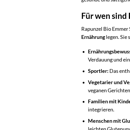
Für wen sind 
Rapunzel Bio Emmer Spi
Ernährung
legen. Sie 
Ernährungsbewus
Verdauung und ein
Sportler:
Das entha
Vegetarier und Ve
veganen Gerichten
Familien mit Kind
integrieren.
Menschen mit Glut
leichten Glutenunv