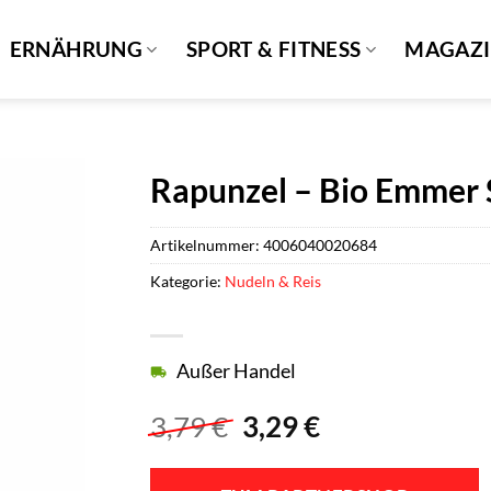
ERNÄHRUNG
SPORT & FITNESS
MAGAZ
Rapunzel – Bio Emmer S
Artikelnummer:
4006040020684
Kategorie:
Nudeln & Reis
Außer Handel
Ursprünglicher
Aktueller
3,79
€
3,29
€
Preis
Preis
war:
ist: