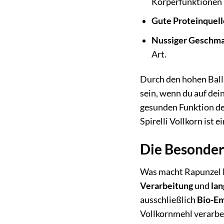
Körperfunktionen u
Gute Proteinquell
Nussiger Geschm
Art.
Durch den hohen Ball
sein, wenn du auf dei
gesunden Funktion de
Spirelli Vollkorn ist e
Die Besonder
Was macht Rapunzel B
Verarbeitung
und
lan
ausschließlich
Bio-Em
Vollkornmehl verarbei