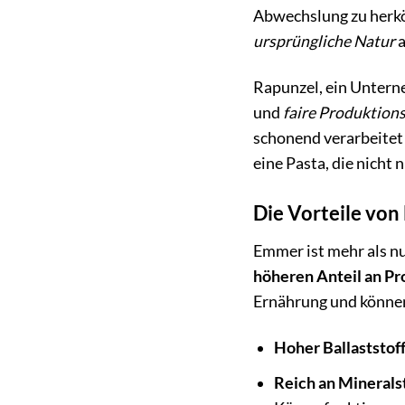
Abwechslung zu herkö
ursprüngliche Natur
a
Rapunzel, ein Unter
und
faire Produktio
schonend verarbeitet 
eine Pasta, die nicht
Die Vorteile vo
Emmer ist mehr als n
höheren Anteil an Pr
Ernährung und können d
Hoher Ballaststoff
Reich an Minerals