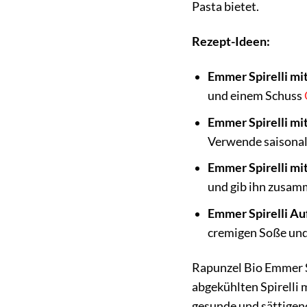
Pasta bietet.
Rezept-Ideen:
Emmer Spirelli mi
und einem Schuss
Emmer Spirelli m
Verwende saisonal
Emmer Spirelli mit
und gib ihn zusamm
Emmer Spirelli Auf
cremigen Soße und 
Rapunzel Bio Emmer Sp
abgekühlten Spirelli
gesunde und sättigen