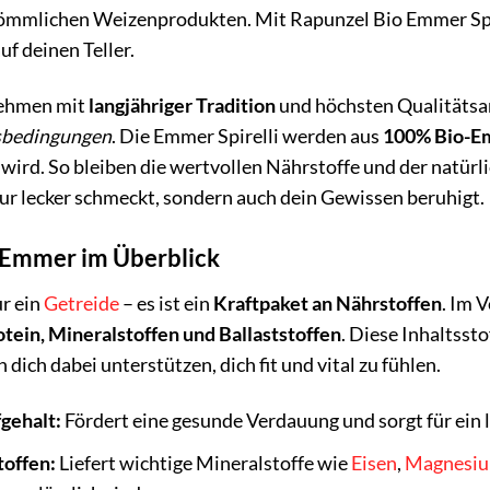
mmlichen Weizenprodukten. Mit Rapunzel Bio Emmer Spirel
uf deinen Teller.
nehmen mit
langjähriger Tradition
und höchsten Qualitätsa
nsbedingungen
. Die Emmer Spirelli werden aus
100% Bio-
wird. So bleiben die wertvollen Nährstoffe und der natür
 nur lecker schmeckt, sondern auch dein Gewissen beruhigt.
n Emmer im Überblick
ur ein
Getreide
– es ist ein
Kraftpaket an Nährstoffen
. Im 
otein, Mineralstoffen und Ballaststoffen
. Diese Inhaltsst
ich dabei unterstützen, dich fit und vital zu fühlen.
gehalt:
Fördert eine gesunde Verdauung und sorgt für ein
toffen:
Liefert wichtige Mineralstoffe wie
Eisen
,
Magnesi