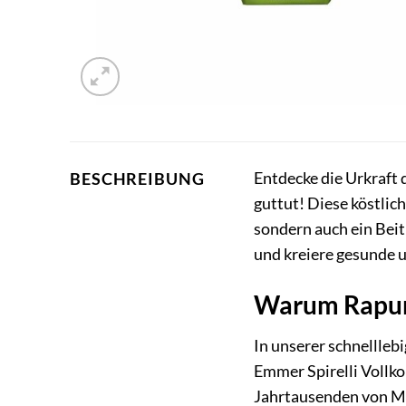
Entdecke die Urkraft
BESCHREIBUNG
guttut! Diese köstlic
sondern auch ein Bei
und kreiere gesunde u
Warum Rapunz
In unserer schnellleb
Emmer Spirelli Vollko
Jahrtausenden von Me