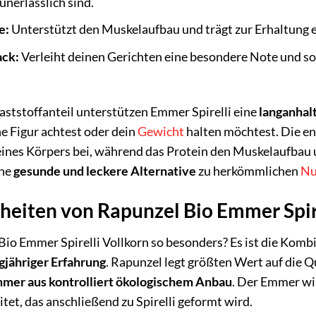
nerlässlich sind.
e:
Unterstützt den Muskelaufbau und trägt zur Erhaltung
ack:
Verleiht deinen Gerichten eine besondere Note und so
aststoffanteil unterstützen Emmer Spirelli eine
langanhal
ne Figur achtest oder dein
Gewicht
halten möchtest. Die en
ines Körpers bei, während das Protein den Muskelaufbau 
ine
gesunde und leckere Alternative
zu herkömmlichen
Nu
heiten von Rapunzel Bio Emmer Spire
io Emmer Spirelli Vollkorn so besonders? Es ist die Komb
gjähriger Erfahrung
. Rapunzel legt größten Wert auf die 
mer aus kontrolliert ökologischem Anbau
. Der Emmer wi
tet, das anschließend zu Spirelli geformt wird.