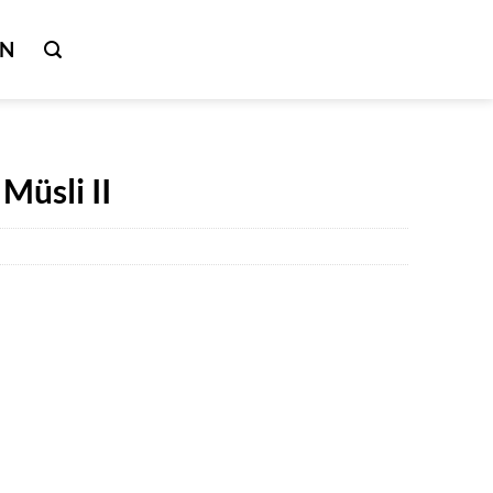
IN
Müsli II