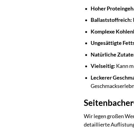
Hoher Proteingeha
Ballaststoffreich:
Komplexe Kohlen
Ungesättigte Fett
Natürliche Zutate
Vielseitig:
Kann mi
Leckerer Geschm
Geschmackserlebn
Seitenbacher
Wir legen großen Wer
detaillierte Auflistu