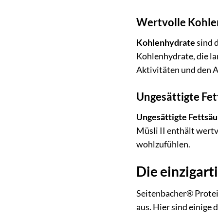
Wertvolle Kohle
Kohlenhydrate
sind 
Kohlenhydrate, die l
Aktivitäten und den A
Ungesättigte Fe
Ungesättigte Fettsä
Müsli II enthält wert
wohlzufühlen.
Die einzigart
Seitenbacher® Protein
aus. Hier sind einige 