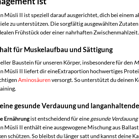
agement ist
 Müsli II ist speziell darauf ausgerichtet, dich bei einem 
ziele zu unterstützen. Die sorgfältig ausgewählten Zuta
dealen Frühstück oder einer nahrhaften Zwischenmahlzeit
halt für Muskelaufbau und Sättigung
tieller Baustein für unseren Körper, insbesondere für den
M
 Müsli II liefert dir eineExtraportion hochwertiges Protein
chtigen
Aminosäuren
versorgt. So unterstützt du deinen 
aining.
r eine gesunde Verdauung und langanhaltende
he Ernährung
ist entscheidend für eine
gesunde Verdauung
n Müsli II enthält eine ausgewogene Mischung aus Ballasts
n schützen. So bleibst du länger satt und kannst deine Ka