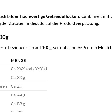
üsli bilden
hochwertige Getreideflocken
, kombiniert mit
ng der Zutaten findest du auf der Produktverpackung.
100g
rte beziehen sich auf 100g Seitenbacher® Protein Müsli I
MENGE
Ca. XXX kcal / YYY kJ
Ca. XX g
uren
Ca. Z g
Ca. AA g
Ca. BB g