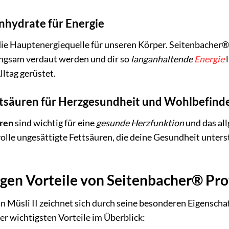
nhydrate für Energie
die Hauptenergiequelle für unseren Körper. Seitenbacher® 
angsam verdaut werden und dir so
langanhaltende
Energie
l
lltag gerüstet.
ttsäuren für Herzgesundheit und Wohlbefind
uren
sind wichtig für eine
gesunde Herzfunktion
und das al
volle ungesättigte Fettsäuren, die deine Gesundheit unters
igen Vorteile von Seitenbacher® Prot
 Müsli II zeichnet sich durch seine besonderen Eigenscha
der wichtigsten Vorteile im Überblick: