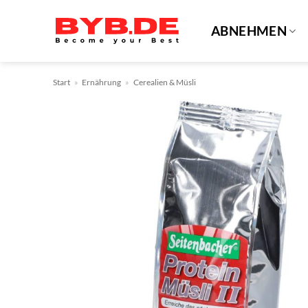
Zum
Inhalt
ABNEHMEN
springen
Start
»
Ernährung
»
Cerealien & Müsli