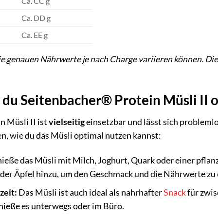
Ca. CC g
Ca. DD g
Ca. EE g
die genauen Nährwerte je nach Charge variieren können. Die
t du Seitenbacher® Protein Müsli II 
 Müsli II ist
vielseitig
einsetzbar und lässt sich problemlo
n, wie du das Müsli optimal nutzen kannst:
ieße das Müsli mit Milch, Joghurt, Quark oder einer pflanz
der Äpfel hinzu, um den Geschmack und die Nährwerte zu 
zeit:
Das Müsli ist auch ideal als nahrhafter
Snack
für zwis
nieße es unterwegs oder im Büro.