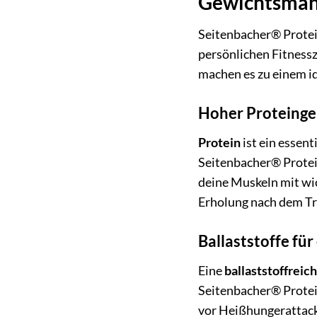
Gewichtsman
Seitenbacher® Protein
persönlichen Fitness
machen es zu einem i
Hoher Proteinge
Protein
ist ein essen
Seitenbacher® Protein
deine Muskeln mit wi
Erholung nach dem Tr
Ballaststoffe fü
Eine
ballaststoffreic
Seitenbacher® Protei
vor Heißhungerattacke