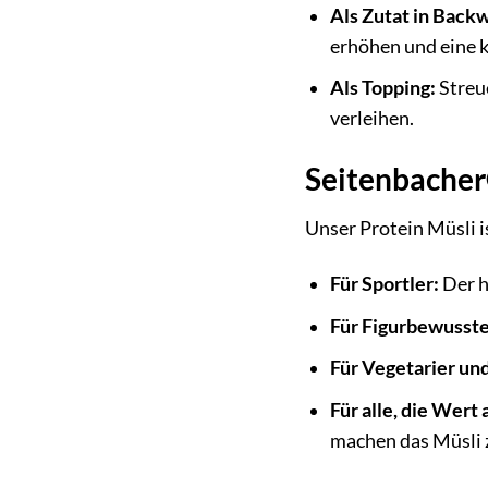
Als Zutat in Back
erhöhen und eine k
Als Topping:
Streu
verleihen.
Seitenbacher
Unser Protein Müsli i
Für Sportler:
Der h
Für Figurbewusste
Für Vegetarier un
Für alle, die Wert
machen das Müsli 