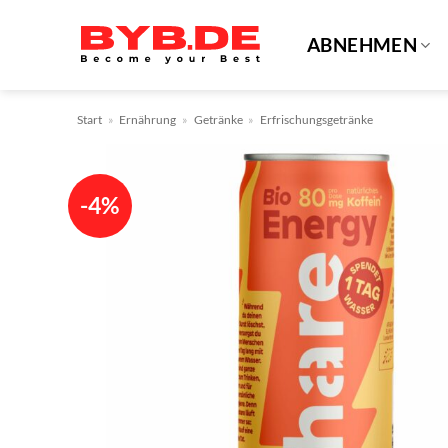
Zum
Inhalt
ABNEHMEN
springen
Start
»
Ernährung
»
Getränke
»
Erfrischungsgetränke
-4%