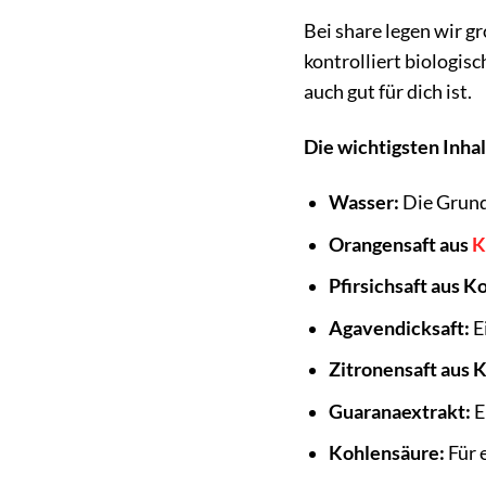
Bei share legen wir g
kontrolliert biologis
auch gut für dich ist.
Die wichtigsten Inhal
Wasser:
Die Grundl
Orangensaft aus
K
Pfirsichsaft aus K
Agavendicksaft:
E
Zitronensaft aus 
Guaranaextrakt:
E
Kohlensäure:
Für 