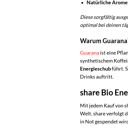
Natürliche Arome
Diese sorgfältig ausg
optimal bei deinen tä
Warum Guarana
Guarana
ist eine Pfl
synthetischem Koffei
Energieschub
führt. 
Drinks auftritt.
share Bio Ene
Mit jedem Kauf von sh
Welt. share verfolgt 
in Not gespendet wird