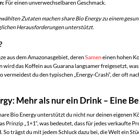
n:
Für einen unverwechselbaren Geschmack.
ewählten Zutaten machen share Bio Energy zu einem gesund
glichen Herausforderungen unterstützt.
?
anze aus dem Amazonasgebiet, deren
Samen
einen hohen Ko
n wird das Koffein aus Guarana langsamer freigesetzt, wa
So vermeidest du den typischen „Energy-Crash“, der oft 
rgy: Mehr als nur ein Drink – Eine 
are Bio Energy unterstützt du nicht nur deinen eigenen K
das Prinzip „1+1“, was bedeutet, dass für jedes verkaufte 
. So trägst du mit jedem Schluck dazu bei, die Welt ein St