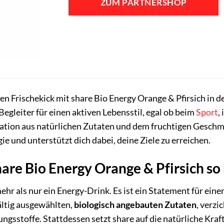
ZUM PARTNERSHOP
41,76 €
39,99 €.
en Frischekick mit share Bio Energy Orange & Pfirsich in 
 Begleiter für einen aktiven Lebensstil, egal ob beim
Sport
,
ation aus natürlichen Zutaten und dem fruchtigen Geschma
ie und unterstützt dich dabei, deine Ziele zu erreichen.
are Bio Energy Orange & Pfirsich so
mehr als nur ein Energy-Drink. Es ist ein Statement für ei
ältig ausgewählten,
biologisch angebauten Zutaten
, verzi
ngsstoffe. Stattdessen setzt share auf die natürliche Kraf