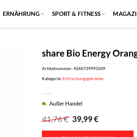
ERNÄHRUNG
SPORT & FITNESS
MAGAZ
share Bio Energy Orang
Artikelnummer:
4260739993509
Kategorie:
Erfrischungsgetränke
Außer Handel
Ursprünglicher
Aktueller
41,76
€
39,99
€
Preis
Preis
war:
ist: