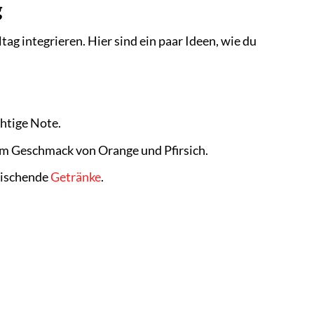
g
ltag integrieren. Hier sind ein paar Ideen, wie du
chtige Note.
em Geschmack von Orange und Pfirsich.
frischende
Getränke
.