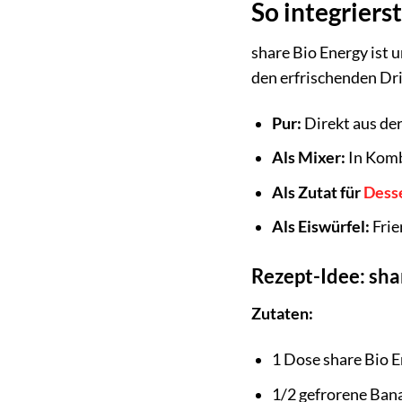
So integriers
share Bio Energy ist u
den erfrischenden Dr
Pur:
Direkt aus der
Als Mixer:
In Komb
Als Zutat für
Dess
Als Eiswürfel:
Frie
Rezept-Idee: sh
Zutaten:
1 Dose share Bio E
1/2 gefrorene Ban