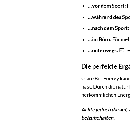
…vor dem Sport:
F
…während des Spo
…nach dem Sport:
…im Büro:
Für meh
…unterwegs:
Für e
Die perfekte Erg
share Bio Energy kann
hast. Durch die natür
herkömmlichen Energ
Achte jedoch darauf,
beizubehalten.