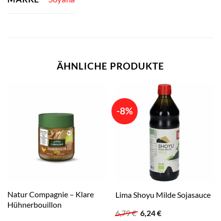
ÄHNLICHE PRODUKTE
-8%
Natur Compagnie – Klare
Lima Shoyu Milde Sojasauce
Hühnerbouillon
Ursprünglicher
Aktueller
6,79
€
6,24
€
Preis
Preis