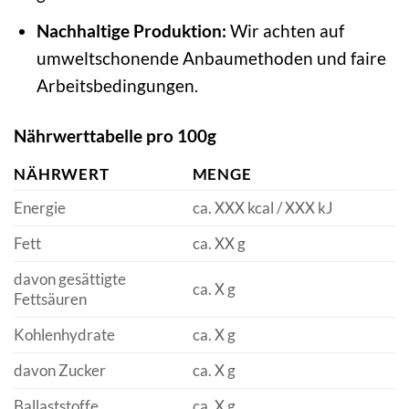
Nachhaltige Produktion:
Wir achten auf
umweltschonende Anbaumethoden und faire
Arbeitsbedingungen.
Nährwerttabelle pro 100g
NÄHRWERT
MENGE
Energie
ca. XXX kcal / XXX kJ
Fett
ca. XX g
davon gesättigte
ca. X g
Fettsäuren
Kohlenhydrate
ca. X g
davon Zucker
ca. X g
Ballaststoffe
ca. X g