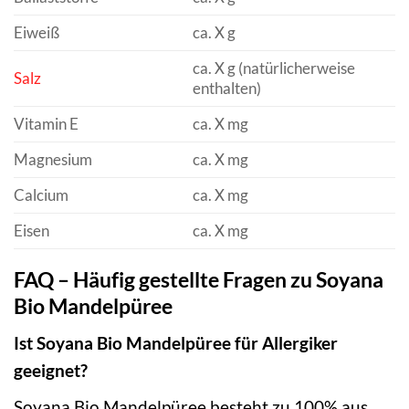
Eiweiß
ca. X g
ca. X g (natürlicherweise
Salz
enthalten)
Vitamin E
ca. X mg
Magnesium
ca. X mg
Calcium
ca. X mg
Eisen
ca. X mg
FAQ – Häufig gestellte Fragen zu Soyana
Bio Mandelpüree
Ist Soyana Bio Mandelpüree für Allergiker
geeignet?
Soyana Bio Mandelpüree besteht zu 100% aus