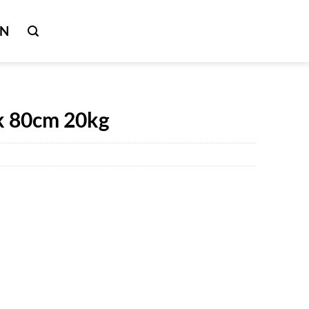
IN
k 80cm 20kg
er