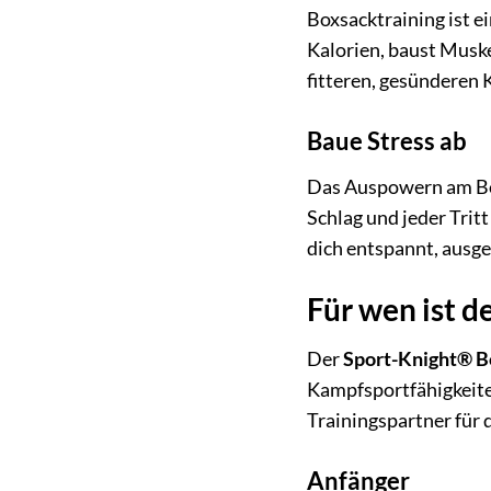
Boxsacktraining ist e
Kalorien, baust Muske
fitteren, gesünderen 
Baue Stress ab
Das Auspowern am Box
Schlag und jeder Trit
dich entspannt, ausge
Für wen ist 
Der
Sport-Knight® B
Kampfsportfähigkeiten
Trainingspartner für d
Anfänger