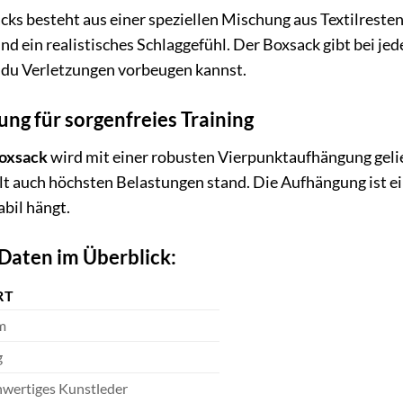
cks besteht aus einer speziellen Mischung aus Textilreste
 ein realistisches Schlaggefühl. Der Boxsack gibt bei jed
du Verletzungen vorbeugen kannst.
ng für sorgenfreies Training
oxsack
wird mit einer robusten Vierpunktaufhängung geli
ält auch höchsten Belastungen stand. Die Aufhängung ist ei
abil hängt.
Daten im Überblick:
RT
m
g
wertiges Kunstleder