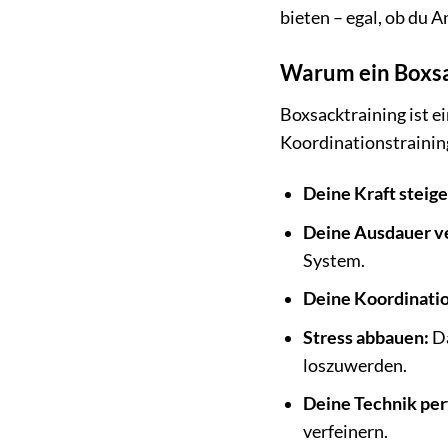
bieten – egal, ob du 
Warum ein Boxsac
Boxsacktraining ist e
Koordinationstrainin
Deine Kraft steige
Deine Ausdauer v
System.
Deine Koordinatio
Stress abbauen:
Da
loszuwerden.
Deine Technik per
verfeinern.