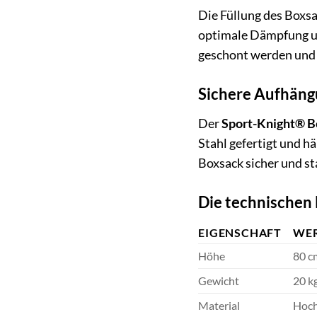
Die Füllung des Boxsa
optimale Dämpfung und
geschont werden und 
Sichere Aufhängu
Der
Sport-Knight® B
Stahl gefertigt und h
Boxsack sicher und st
Die technischen 
EIGENSCHAFT
WE
Höhe
80 c
Gewicht
20 k
Material
Hoch