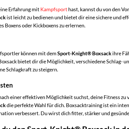
ine Erfahrung mit
Kampfsport
hast, kannst du von den Vor
ack
ist leicht zu bedienen und bietet dir eine sichere und e
es Boxens oder Kickboxens zu erlernen.
e
fsportler können mit dem
Sport-Knight® Boxsack
ihre Fä
Boxsack bietet dir die Möglichkeit, verschiedene Schlag- u
ne Schlagkraft zu steigern.
asten
ach einer effektiven Möglichkeit suchst, deine Fitness zu 
ack
die perfekte Wahl für dich. Boxsacktraining ist ein inte
tion verbessert. Du wirst dich fitter, stärker und gesünde