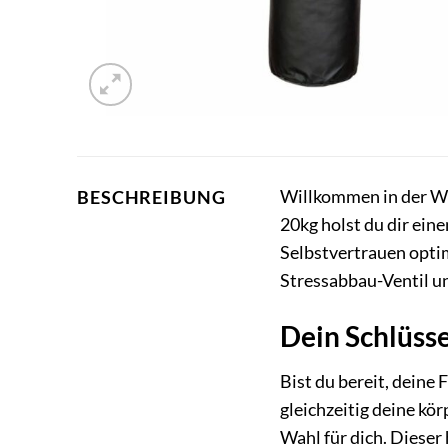
Willkommen in der We
BESCHREIBUNG
20kg holst du dir ein
Selbstvertrauen optim
Stressabbau-Ventil und
Dein Schlüss
Bist du bereit, deine
gleichzeitig deine kö
Wahl für dich. Dieser