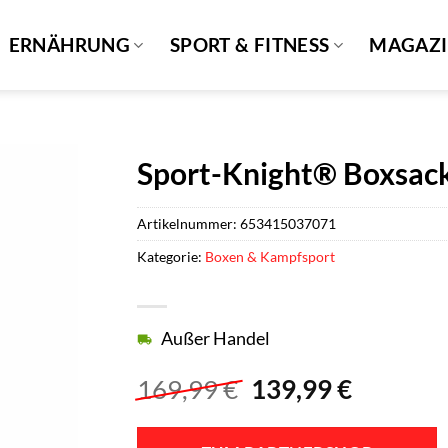
ERNÄHRUNG
SPORT & FITNESS
MAGAZ
Sport-Knight® Boxsac
Artikelnummer:
653415037071
Kategorie:
Boxen & Kampfsport
Außer Handel
Ursprünglicher
Aktuell
169,99
€
139,99
€
Preis
Preis
war:
ist: