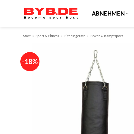
Zum
Inhalt
ABNEHMEN
springen
Start
»
Sport & Fitness
»
Fitnessgeräte
»
Boxen & Kampfsport
-18%