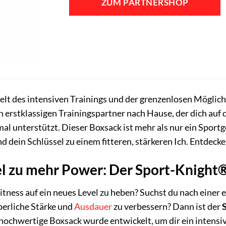
ZUM PARTNERSHOP
169,99 €
139,99 €
lt des intensiven Trainings und der grenzenlosen Mögli
en erstklassigen Trainingspartner nach Hause, der dich a
al unterstützt. Dieser Boxsack ist mehr als nur ein Sportge
 dein Schlüssel zu einem fitteren, stärkeren Ich. Entdecke j
el zu mehr Power: Der Sport-Knigh
 Fitness auf ein neues Level zu heben? Suchst du nach einer
rperliche Stärke und
Ausdauer
zu verbessern? Dann ist der
 hochwertige Boxsack wurde entwickelt, um dir ein intensi