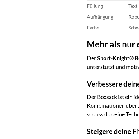
Füllung
Text
Aufhängung
Robu
Farbe
Schw
Mehr als nur 
Der
Sport-Knight® B
unterstützt und motiv
Verbessere dein
Der Boxsack ist ein i
Kombinationen üben, d
sodass du deine Techn
Steigere deine F