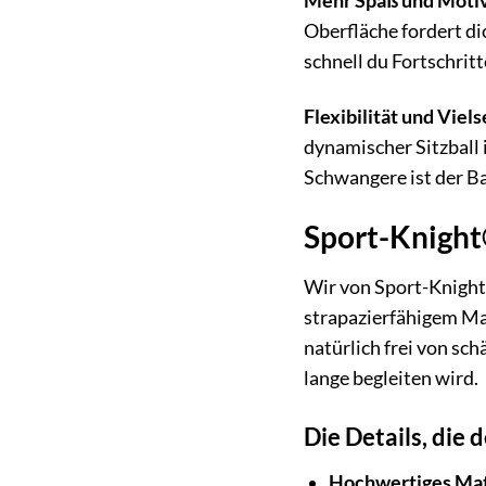
Mehr Spaß und Motiv
Oberfläche fordert di
schnell du Fortschrit
Flexibilität und Viels
dynamischer Sitzball 
Schwangere ist der Ba
Sport-Knight
Wir von Sport-Knight
strapazierfähigem Mate
natürlich frei von sc
lange begleiten wird.
Die Details, die
Hochwertiges Mat