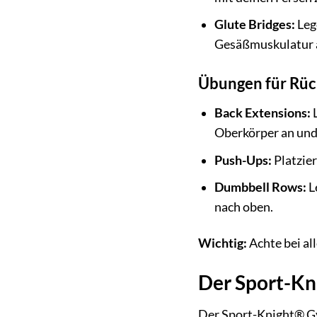
Glute Bridges:
Leg
Gesäßmuskulatur 
Übungen für Rü
Back Extensions:
L
Oberkörper an und 
Push-Ups:
Platzie
Dumbbell Rows:
L
nach oben.
Wichtig:
Achte bei al
Der Sport-Kni
Der Sport-Knight® Gym