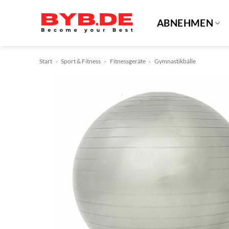
Zum
Inhalt
ABNEHMEN
springen
Start
»
Sport & Fitness
»
Fitnessgeräte
»
Gymnastikbälle