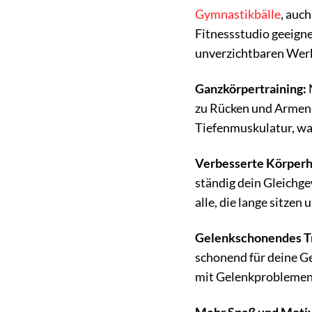
Gymnastikbälle
, auch
Fitnessstudio geeigne
unverzichtbaren Werkz
Ganzkörpertraining:
zu Rücken und Armen –
Tiefenmuskulatur, was
Verbesserte Körperh
ständig dein Gleichge
alle, die lange sitz
Gelenkschonendes Tr
schonend für deine Ge
mit Gelenkproblemen 