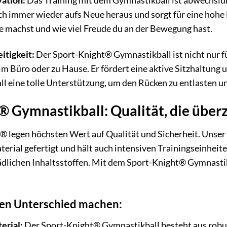
ation:
Das Training mit dem Gymnastikball ist abwechslun
ch immer wieder aufs Neue heraus und sorgt für eine hohe 
te machst und wie viel Freude du an der Bewegung hast.
eitigkeit:
Der Sport-Knight® Gymnastikball ist nicht nur fü
im Büro oder zu Hause. Er fördert eine aktive Sitzhaltung
ll eine tolle Unterstützung, um den Rücken zu entlasten 
® Gymnastikball: Qualität, die über
® legen höchsten Wert auf Qualität und Sicherheit. Unser
rial gefertigt und hält auch intensiven Trainingseinheiten 
hädlichen Inhaltsstoffen. Mit dem Sport-Knight® Gymnastikb
 den Unterschied machen:
erial:
Der Sport-Knight® Gymnastikball besteht aus robus