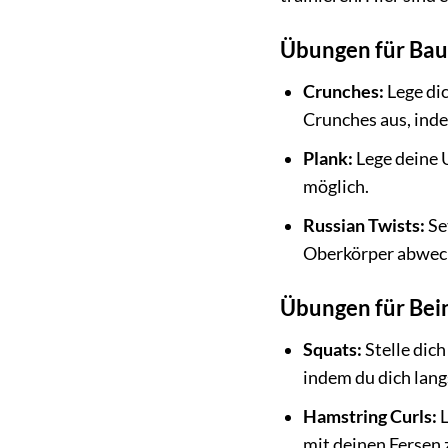
Übungen für Ba
Crunches:
Lege di
Crunches aus, ind
Plank:
Lege deine U
möglich.
Russian Twists:
Se
Oberkörper abwech
Übungen für Bei
Squats:
Stelle dic
indem du dich lang
Hamstring Curls:
L
mit deinen Fersen z