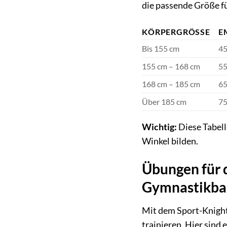
die passende Größe fü
KÖRPERGRÖSSE
E
Bis 155 cm
45
155 cm – 168 cm
55
168 cm – 185 cm
65
Über 185 cm
75
Wichtig:
Diese Tabell
Winkel bilden.
Übungen für 
Gymnastikba
Mit dem Sport-Knight
trainieren. Hier sind 