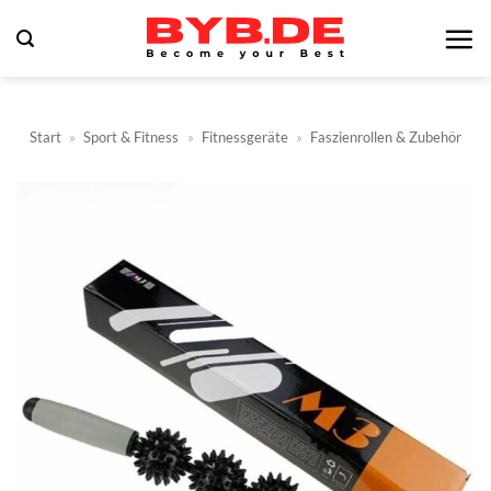
Zum
Inhalt
springen
Start
»
Sport & Fitness
»
Fitnessgeräte
»
Faszienrollen & Zubehör