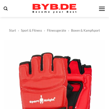
Zum
Inhalt
springen
Start
»
Sport & Fitness
»
Fitnessgeräte
»
Boxen & Kampfsport