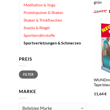
grün
Meditation & Yoga
U
13,95
€
Proteinpulver & Shakes
P
w
Shaker & Trinkflaschen
1
Snacks & Riegel
Sportlernährstoffe
Sportverletzungen & Schmerzen
PREIS
Min.
Max.
FILTER
Preis
Preis
WUNDmed
Tape blau
MARKE
11,64
€