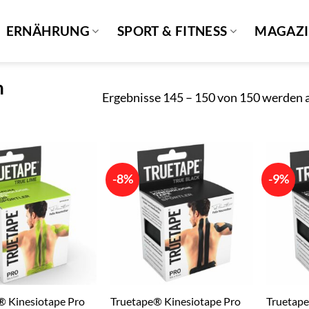
ERNÄHRUNG
SPORT & FITNESS
MAGAZ
n
Ergebnisse 145 – 150 von 150 werden 
-8%
-9%
® Kinesiotape Pro
Truetape® Kinesiotape Pro
Truetape