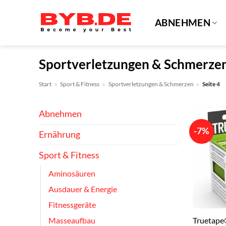
Zum
Inhalt
ABNEHMEN
springen
Sportverletzungen & Schmerze
Start
»
Sport & Fitness
»
Sportverletzungen & Schmerzen
»
Seite 4
Abnehmen
-7%
Ernährung
Sport & Fitness
Aminosäuren
Ausdauer & Energie
Fitnessgeräte
Truetape
Masseaufbau