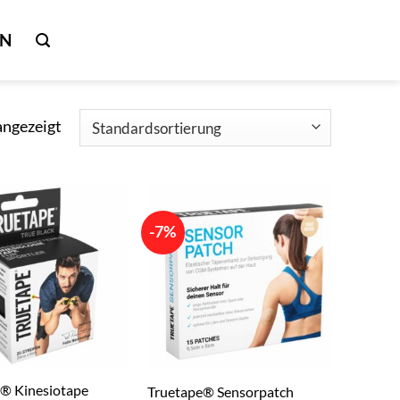
IN
angezeigt
-7%
® Kinesiotape
Truetape® Sensorpatch