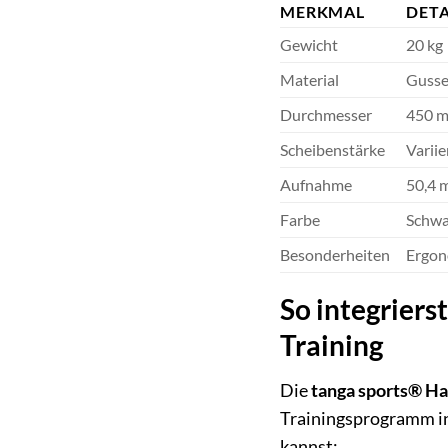
MERKMAL
DETA
Gewicht
20 kg
Material
Gusse
Durchmesser
450 m
Scheibenstärke
Variie
Aufnahme
50,4 
Farbe
Schwa
Besonderheiten
Ergon
So integriers
Training
Die
tanga sports® H
Trainingsprogramm int
kannst: