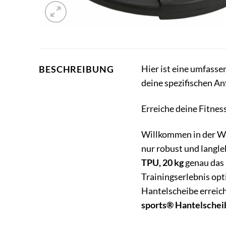
Hier ist eine umfass
BESCHREIBUNG
deine spezifischen An
Erreiche deine Fitnes
Willkommen in der Wel
nur robust und langleb
TPU, 20 kg
genau das 
Trainingserlebnis opti
Hantelscheibe erreichs
sports® Hantelsche