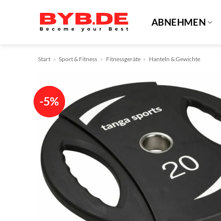
Zum
Inhalt
ABNEHMEN
springen
Start
»
Sport & Fitness
»
Fitnessgeräte
»
Hanteln & Gewichte
-5%