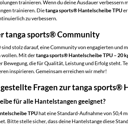
lungen trainieren. Wenn du deine Ausdauer verbessern mö
ngen trainieren. Die
tanga sports® Hantelscheibe TPU
er
ntinuierlich zu verbessern.
er tanga sports® Community
®
sind stolz darauf, eine Community von engagierten und m
n wollen. Mit der
tanga sports® Hantelscheibe TPU – 20 k
r Bewegung, die für Qualität, Leistung und Erfolg steht. Te
eren inspirieren. Gemeinsam erreichen wir mehr!
gestellte Fragen zur tanga sports® 
heibe für alle Hantelstangen geeignet?
antelscheibe TPU
hat eine Standard-Aufnahme von 50,4 mm
t. Bitte stelle sicher, dass deine Hantelstange diese St