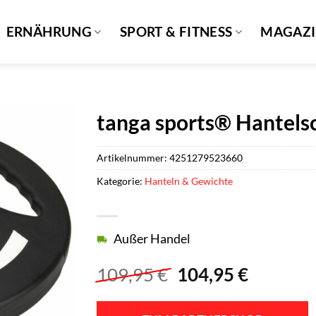
ERNÄHRUNG
SPORT & FITNESS
MAGAZ
tanga sports® Hantelsc
Artikelnummer:
4251279523660
Kategorie:
Hanteln & Gewichte
Außer Handel
Ursprünglicher
Aktuell
109,95
€
104,95
€
Preis
Preis
war:
ist: