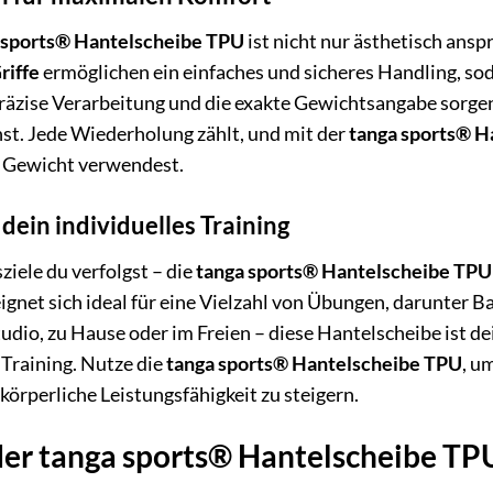
 sports® Hantelscheibe TPU
ist nicht nur ästhetisch ans
riffe
ermöglichen ein einfaches und sicheres Handling, so
räzise Verarbeitung und die exakte Gewichtsangabe sorgen 
st. Jede Wiederholung zählt, und mit der
tanga sports® H
e Gewicht verwendest.
r dein individuelles Training
ziele du verfolgst – die
tanga sports® Hantelscheibe TPU
eignet sich ideal für eine Vielzahl von Übungen, darunter
udio, zu Hause oder im Freien – diese Hantelscheibe ist dei
Training. Nutze die
tanga sports® Hantelscheibe TPU
, u
körperliche Leistungsfähigkeit zu steigern.
der tanga sports® Hantelscheibe TPU