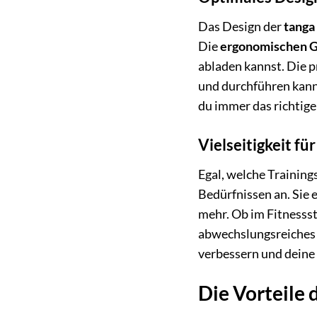
Das Design der
tanga
Die
ergonomischen G
abladen kannst. Die p
und durchführen kann
du immer das richtig
Vielseitigkeit fü
Egal, welche Trainings
Bedürfnissen an. Sie 
mehr. Ob im Fitnessst
abwechslungsreiches 
verbessern und deine 
Die Vorteile 