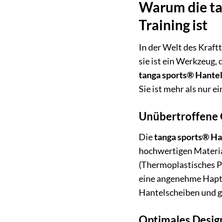
Warum die ta
Training ist
In der Welt des Kraft
sie ist ein Werkzeug, 
tanga sports® Hante
Sie ist mehr als nur 
Unübertroffene Q
Die
tanga sports® H
hochwertigen Materia
(Thermoplastisches P
eine angenehme Hapti
Hantelscheiben und ge
Optimales Desig