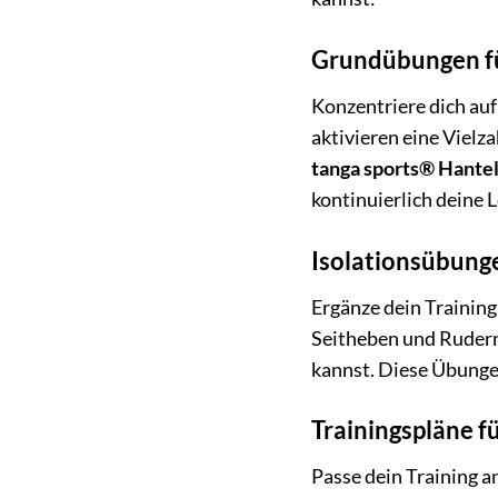
Grundübungen fü
Konzentriere dich a
aktivieren eine Vielz
tanga sports® Hante
kontinuierlich deine L
Isolationsübung
Ergänze dein Training
Seitheben und Rudern 
kannst. Diese Übungen
Trainingspläne f
Passe dein Training a