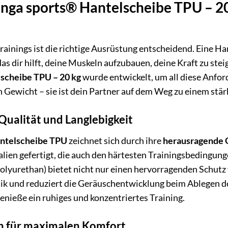
nga sports® Hantelscheibe TPU – 20 
trainings ist die richtige Ausrüstung entscheidend. Eine Ha
das dir hilft, deine Muskeln aufzubauen, deine Kraft zu stei
lscheibe TPU – 20 kg
wurde entwickelt, um all diese Anfor
ein Gewicht – sie ist dein Partner auf dem Weg zu einem stä
ualität und Langlebigkeit
antelscheibe TPU
zeichnet sich durch ihre
herausragende 
lien gefertigt, die auch den härtesten Trainingsbedingun
olyurethan) bietet nicht nur einen hervorragenden Schutz
k und reduziert die Geräuschentwicklung beim Ablegen d
nieße ein ruhiges und konzentriertes Training.
n für maximalen Komfort