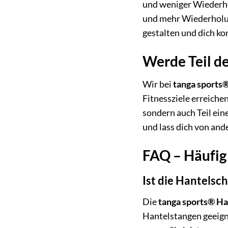
und weniger Wiederho
und mehr Wiederholu
gestalten und dich ko
Werde Teil d
Wir bei
tanga sports
Fitnessziele erreiche
sondern auch Teil eine
und lass dich von and
FAQ – Häufig 
Ist die Hantelsc
Die
tanga sports® H
Hantelstangen geeigne