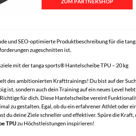
ZUM PARTNERSHOP
109,95 €
104,95 €
ende und SEO-optimierte Produktbeschreibung für die tanga
forderungen zugeschnitten ist.
sziele mit der tanga sports® Hantelscheibe TPU – 20 kg
t des ambitionierten Krafttrainings! Du bist auf der Such
ig ist, sondern auch dein Training auf ein neues Level hebt
Richtige für dich. Diese Hantelscheibe vereint Funktionali
mal zu gestalten. Egal, ob du ein erfahrener Athlet oder ein
t du deine Ziele schneller und effektiver. Spüre die Kraft, d
ibe TPU
zu Höchstleistungen inspirieren!