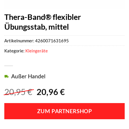
Thera-Band® flexibler
Übungsstab, mittel
Artikelnummer:
4260071631695
Kategorie:
Kleingeräte
Außer Handel
Ursprünglicher
Aktueller
20,95
€
20,96
€
Preis
Preis
war:
ist:
ZUM PARTNERSHOP
20,95 €
20,96 €.