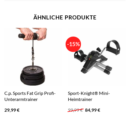
ÄHNLICHE PRODUKTE
-15%
C.p. Sports Fat Grip Profi-
Sport-Knight® Mini-
Unterarmtrainer
Heimtrainer
Ursprünglicher
Aktueller
29,99
€
99,99
€
84,99
€
Preis
Preis
war:
ist:
99,99 €
84,99 €.