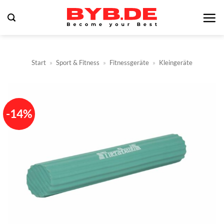
Zum
Inhalt
springen
Start
»
Sport & Fitness
»
Fitnessgeräte
»
Kleingeräte
-14%