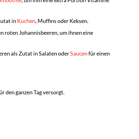
Smoothie
, um ihm eine extra Portion Vitamine
utat in
Kuchen
, Muffins oder Keksen.
en roten Johannisbeeren, um ihnen eine
ren als Zutat in Salaten oder
Saucen
für einen
ür den ganzen Tag versorgt.