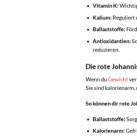
Vitamin K:
Wichtig
Kalium:
Reguliert 
Ballaststoffe:
Förd
Antioxidantien:
Sc
reduzieren.
Die rote Johann
Wenn du
Gewicht
ver
Sie sind kalorienarm,
So können dir rote 
Ballaststoffe:
Sorg
Kalorienarm:
Gefri