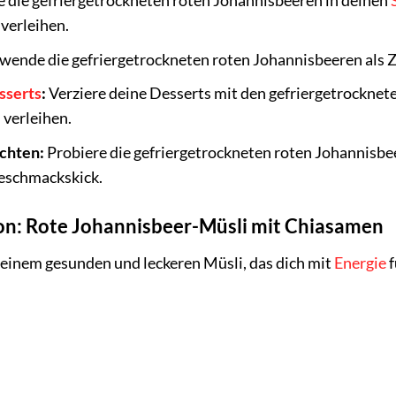
 die gefriergetrockneten roten Johannisbeeren in deinen
verleihen.
wende die gefriergetrockneten roten Johannisbeeren als Z
sserts
:
Verziere deine Desserts mit den gefriergetrocknet
 verleihen.
ichten:
Probiere die gefriergetrockneten roten Johannisbee
eschmackskick.
ion: Rote Johannisbeer-Müsli mit Chiasamen
 einem gesunden und leckeren Müsli, das dich mit
Energie
f