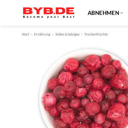
Zum
Inhalt
ABNEHMEN
springen
Start
»
Ernährung
»
Süßes & Salziges
»
Trockenfrüchte