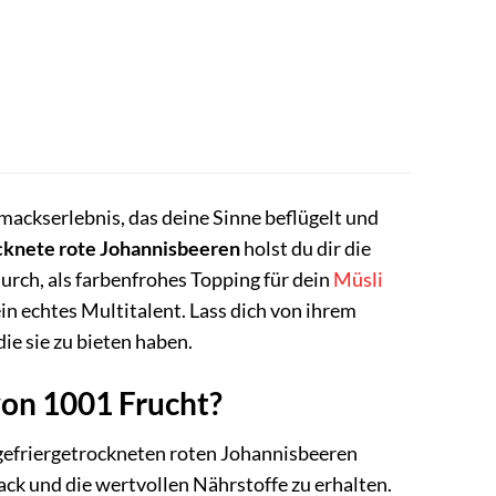
mackserlebnis, das deine Sinne beflügelt und
cknete rote Johannisbeeren
holst du dir die
urch, als farbenfrohes Topping für dein
Müsli
in echtes Multitalent. Lass dich von ihrem
ie sie zu bieten haben.
von 1001 Frucht?
 gefriergetrockneten roten Johannisbeeren
ck und die wertvollen Nährstoffe zu erhalten.