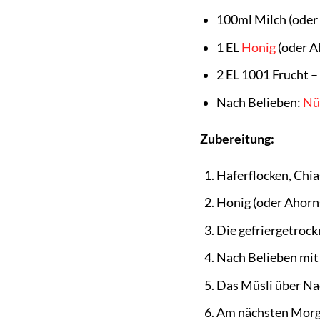
100ml Milch (oder 
1 EL
Honig
(oder A
2 EL 1001 Frucht –
Nach Belieben:
Nü
Zubereitung:
Haferflocken, Chia
Honig (oder Ahorn
Die gefriergetroc
Nach Belieben mit
Das Müsli über Nac
Am nächsten Morg