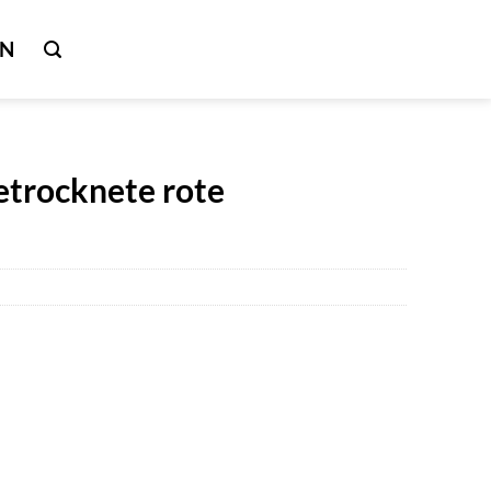
IN
etrocknete rote