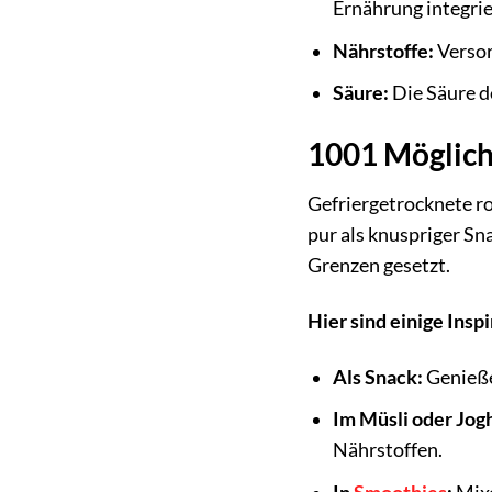
Ernährung integrie
Nährstoffe:
Versor
Säure:
Die Säure d
1001 Möglich
Gefriergetrocknete ro
pur als knuspriger Sna
Grenzen gesetzt.
Hier sind einige Inspi
Als Snack:
Genieße
Im Müsli oder Jog
Nährstoffen.