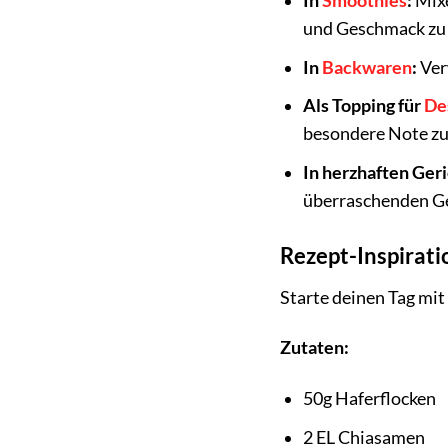
In
Smoothies
:
Mixe
und Geschmack zu 
In
Backwaren
:
Ver
Als Topping für
De
besondere Note zu
In herzhaften Ger
überraschenden G
Rezept-Inspirat
Starte deinen Tag mit
Zutaten:
50g Haferflocken
2 EL Chiasamen