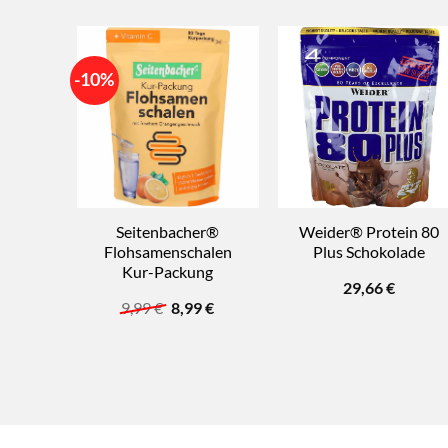
-10%
Seitenbacher®
Weider® Protein 80
Flohsamenschalen
Plus Schokolade
Kur-Packung
29,66
€
Ursprünglicher
Aktueller
9,99
€
8,99
€
Preis
Preis
war:
ist:
9,99 €
8,99 €.