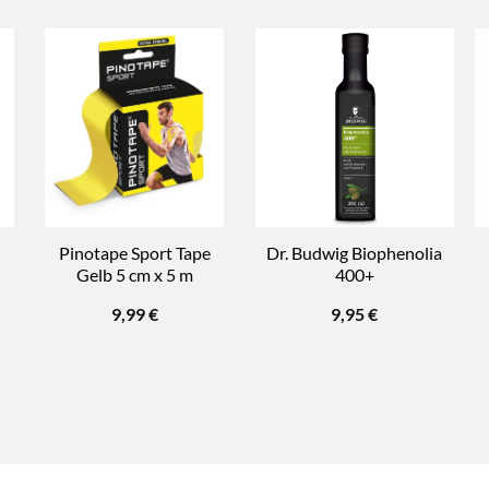
Pinotape Sport Tape
Dr. Budwig Biophenolia
Gelb 5 cm x 5 m
400+
9,99
€
9,95
€