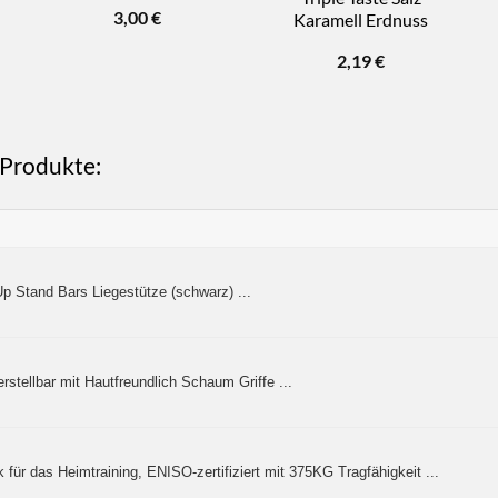
3,00
€
Karamell Erdnuss
cher
eller
s
2,19
€
€.
s Produkte:
p Stand Bars Liegestütze (schwarz) ...
rstellbar mit Hautfreundlich Schaum Griffe ...
ür das Heimtraining, ENISO-zertifiziert mit 375KG Tragfähigkeit ...