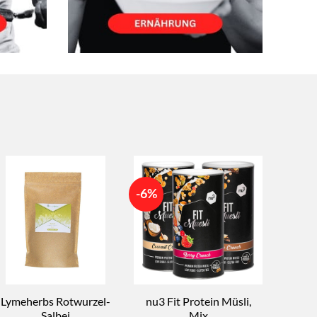
-6%
Lymeherbs Rotwurzel-
nu3 Fit Protein Müsli,
Rapun
Salbei
Mix
Fit