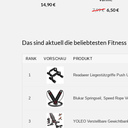
14,90
€
Ursprüngli
Aktu
7,99
€
6,50
€
Preis
Prei
war:
ist:
7,99 €
6,50 
Das sind aktuell die beliebtesten Fitnes
RANK
VORSCHAU
PRODUKT
Readaeer Liegestützgriffe Push U
1
Blukar Springseil, Speed Rope Ve
2
YOLEO Verstellbare Gewichtbank f
3