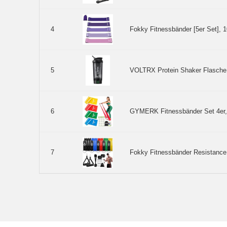
Fokky Fitnessbänder [5er Set], 
4
VOLTRX Protein Shaker Flasche, 
5
GYMERK Fitnessbänder Set 4er, 
6
Fokky Fitnessbänder Resistance 
7