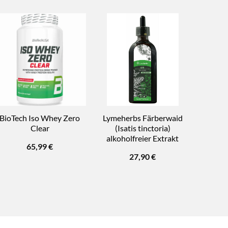
BioTech Iso Whey Zero
Lymeherbs Färberwaid
Tart
Clear
(Isatis tinctoria)
So
alkoholfreier Extrakt
65,99
€
27,90
€