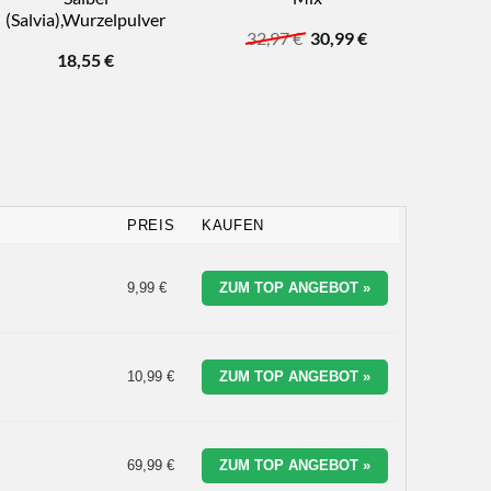
(Salvia),Wurzelpulver
Ursprünglicher
Aktueller
32,97
€
30,99
€
Preis
Preis
18,55
€
war:
ist:
32,97 €
30,99 €.
PREIS
KAUFEN
9,99 €
ZUM TOP ANGEBOT »
10,99 €
ZUM TOP ANGEBOT »
69,99 €
ZUM TOP ANGEBOT »