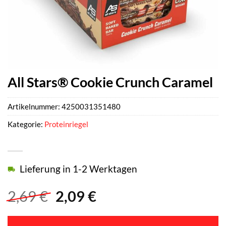
All Stars® Cookie Crunch Caramel
Artikelnummer:
4250031351480
Kategorie:
Proteinriegel
Lieferung in 1-2 Werktagen
Ursprünglicher
Aktueller
2,69
€
2,09
€
Preis
Preis
war:
ist: