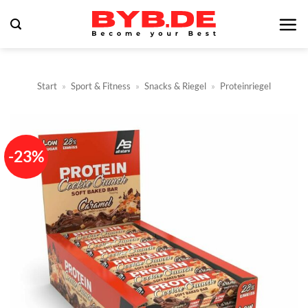
Zum
Inhalt
springen
Start
»
Sport & Fitness
»
Snacks & Riegel
»
Proteinriegel
-23%