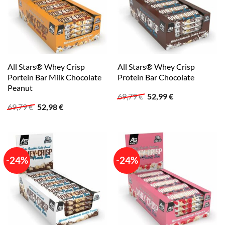
All Stars® Whey Crisp
All Stars® Whey Crisp
Portein Bar Milk Chocolate
Protein Bar Chocolate
Peanut
Ursprünglicher
Aktueller
69,79
€
52,99
€
Preis
Preis
Ursprünglicher
Aktueller
69,79
€
52,98
€
war:
ist:
Preis
Preis
69,79 €
52,99 €.
war:
ist:
69,79 €
52,98 €.
-24%
-24%