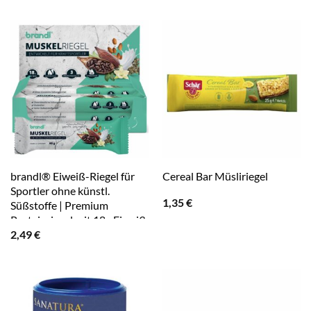
brandl® Eiweiß-Riegel für
Cereal Bar Müsliriegel
Sportler ohne künstl.
1,35
€
Süßstoffe | Premium
Proteinriegel mit 18g Eiweiß
2,49
€