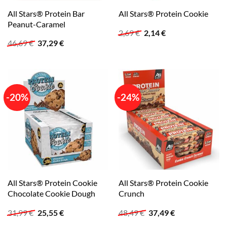
All Stars® Protein Bar
All Stars® Protein Cookie
Peanut-Caramel
Ursprünglicher
Aktueller
2,69
€
2,14
€
Preis
Preis
Ursprünglicher
Aktueller
46,69
€
37,29
€
war:
ist:
Preis
Preis
2,69 €
2,14 €.
war:
ist:
46,69 €
37,29 €.
-20%
-24%
All Stars® Protein Cookie
All Stars® Protein Cookie
Chocolate Cookie Dough
Crunch
Ursprünglicher
Aktueller
Ursprünglicher
Aktueller
31,99
€
25,55
€
48,49
€
37,49
€
Preis
Preis
Preis
Preis