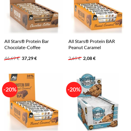
All Stars® Protein Bar
All Stars® Protein BAR
Chocolate-Coffee
Peanut Caramel
Ursprünglicher
Aktueller
Ursprünglicher
Aktueller
46,69
€
37,29
€
2,69
€
2,08
€
Preis
Preis
Preis
Preis
war:
ist:
war:
ist:
46,69 €
37,29 €.
2,69 €
2,08 €.
-20%
-20%