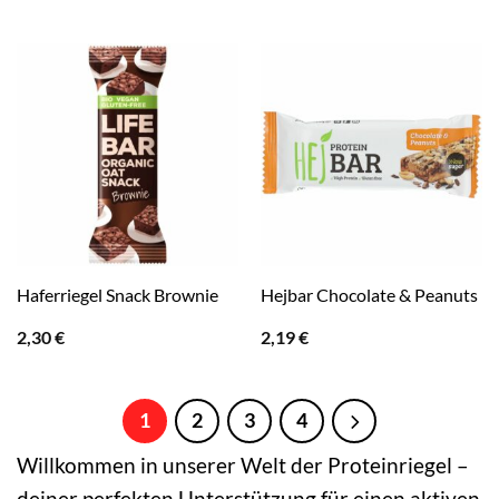
Haferriegel Snack Brownie
Hejbar Chocolate & Peanuts
2,30
€
2,19
€
1
2
3
4
Willkommen in unserer Welt der Proteinriegel –
deiner perfekten Unterstützung für einen aktiven