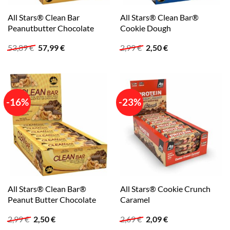
All Stars® Clean Bar
All Stars® Clean Bar®
Peanutbutter Chocolate
Cookie Dough
Ursprünglicher
Aktueller
Ursprünglicher
Aktueller
53,89
€
57,99
€
2,99
€
2,50
€
Preis
Preis
Preis
Preis
war:
ist:
war:
ist:
53,89 €
57,99 €.
2,99 €
2,50 €.
-16%
-23%
All Stars® Clean Bar®
All Stars® Cookie Crunch
Peanut Butter Chocolate
Caramel
Ursprünglicher
Aktueller
Ursprünglicher
Aktueller
2,99
€
2,50
€
2,69
€
2,09
€
Preis
Preis
Preis
Preis