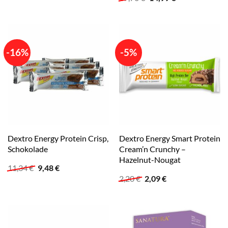
war:
ist:
Preis
Preis
47,76 €
14,99 €.
war:
ist:
47,76 €
14,99 €.
-16%
-5%
Dextro Energy Protein Crisp,
Dextro Energy Smart Protein
Schokolade
Cream’n Crunchy –
Hazelnut-Nougat
Ursprünglicher
Aktueller
11,34
€
9,48
€
Preis
Preis
Ursprünglicher
Aktueller
2,20
€
2,09
€
war:
ist:
Preis
Preis
11,34 €
9,48 €.
war:
ist:
2,20 €
2,09 €.