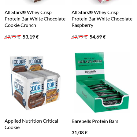
All Stars® Whey Crisp
All Stars® Whey Crisp
Protein Bar White Chocolate
Protein Bar White Chocolate
Cookie Crunch
Raspberry
Ursprünglicher
Aktueller
Ursprünglicher
Aktueller
69,79
€
53,19
€
69,79
€
54,69
€
Preis
Preis
Preis
Preis
war:
ist:
war:
ist:
69,79 €
53,19 €.
69,79 €
54,69 €.
Applied Nutrition Critical
Barebells Protein Bars
Cookie
31,08
€