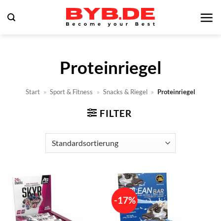
Zum
Inhalt
springen
Proteinriegel
Start
»
Sport & Fitness
»
Snacks & Riegel
»
Proteinriegel
FILTER
-17%