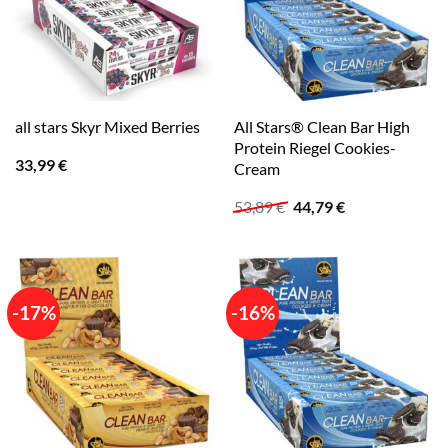
All Stars® Clean Bar High
all stars Skyr Mixed Berries
Protein Riegel Cookies-
33,99
€
Cream
Ursprünglicher
Aktueller
53,89
€
44,79
€
Preis
Preis
war:
ist:
53,89 €
44,79 €.
-17%
-16%