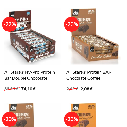
war:
ist:
war:
ist:
2,99 €
2,50 €.
2,69 €
2,09 €.
-22%
-23%
All Stars® Hy-Pro Protein
All Stars® Protein BAR
Bar Double Chocolate
Chocolate Coffee
Ursprünglicher
Aktueller
Ursprünglicher
Aktueller
88,59
€
74,10
€
2,69
€
2,08
€
Preis
Preis
Preis
Preis
war:
ist:
war:
ist:
88,59 €
74,10 €.
2,69 €
2,08 €.
-20%
-23%