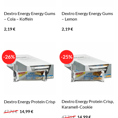
Dextro Energy Energy Gums
Dextro Energy Energy Gums
– Cola – Koffein
– Lemon
2,19
€
2,19
€
-26%
-25%
Dextro Energy Protein Crisp,
Dextro Energy Protein Crisp
Karamell-Cookie
Ursprünglicher
Aktueller
47,76
€
14,99
€
Preis
Preis
Ursprünglicher
Aktueller
47,76
€
14,99
€