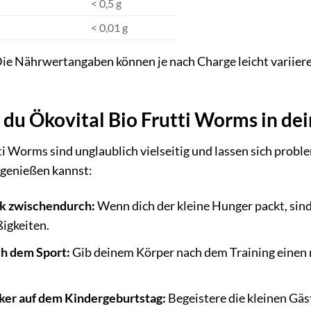
< 0,5 g
< 0,01 g
ie Nährwertangaben können je nach Charge leicht variiere
t du Ökovital Bio Frutti Worms in de
i Worms sind unglaublich vielseitig und lassen sich problem
e genießen kannst:
ck zwischendurch:
Wenn dich der kleine Hunger packt, sind
igkeiten.
h dem Sport:
Gib deinem Körper nach dem Training einen 
ker auf dem Kindergeburtstag:
Begeistere die kleinen Gäs