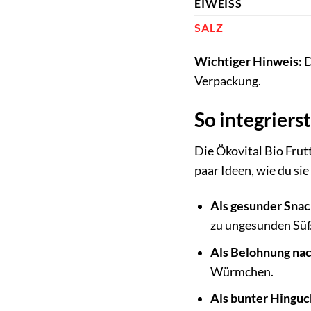
EIWEISS
SALZ
Wichtiger Hinweis:
D
Verpackung.
So integriers
Die Ökovital Bio Frutt
paar Ideen, wie du si
Als gesunder Sna
zu ungesunden Süß
Als Belohnung nac
Würmchen.
Als bunter Hinguc