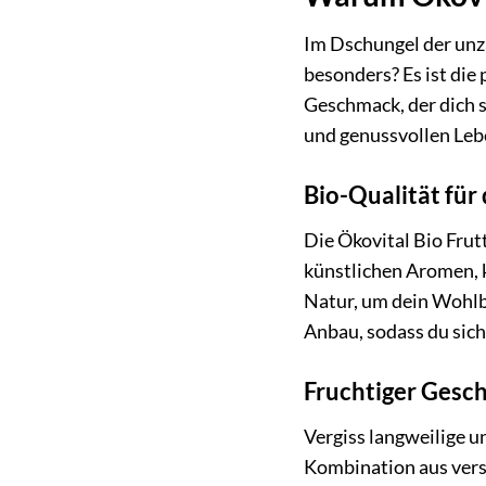
Im Dschungel der un
besonders? Es ist di
Geschmack, der dich s
und genussvollen Lebe
Bio-Qualität fü
Die Ökovital Bio Fru
künstlichen Aromen, k
Natur, um dein Wohlb
Anbau, sodass du sich
Fruchtiger Ges
Vergiss langweilige u
Kombination aus versc