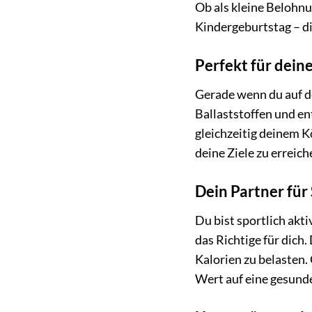
Ob als kleine Belohn
Kindergeburtstag – d
Perfekt für dein
Gerade wenn du auf de
Ballaststoffen und e
gleichzeitig deinem K
deine Ziele zu erreich
Dein Partner für
Du bist sportlich akt
das Richtige für dich
Kalorien zu belasten.
Wert auf eine gesund