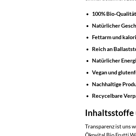
100% Bio-Qualität
Natürlicher Gesc
Fettarm und kalor
Reich an Ballastst
Natürlicher Energi
Vegan und glutenf
Nachhaltige Produ
Recycelbare Verp
Inhaltsstoff
Transparenz ist uns w
Ökovital Bio Frutti 