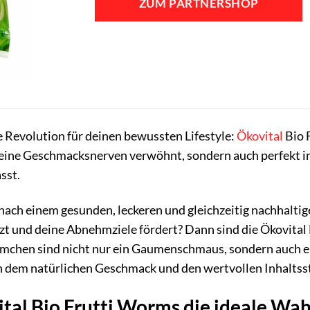
ZUM PARTNERSHOP
e Revolution für deinen bewussten Lifestyle:
Ökovital
Bio 
 deine Geschmacksnerven verwöhnt, sondern auch perfekt i
sst.
 nach einem gesunden, leckeren und gleichzeitig nachhaltig
zt und deine Abnehmziele fördert? Dann sind die Ökovital 
mchen sind nicht nur ein Gaumenschmaus, sondern auch ei
n dem natürlichen Geschmack und den wertvollen Inhaltsst
l Bio Frutti Worms die ideale Wahl