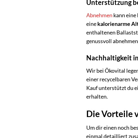
Unterstützung 
Abnehmen
kann eine 
eine
kalorienarme Al
enthaltenen Ballastst
genussvoll abnehmen 
Nachhaltigkeit i
Wir bei Ökovital leg
einer recycelbaren V
Kauf unterstützt du e
erhalten.
Die Vorteile 
Um dir einen noch bes
einmal detailliert z