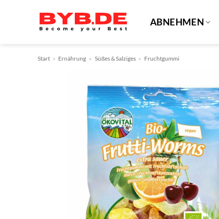
Zum
Inhalt
ABNEHMEN
springen
Start
»
Ernährung
»
Süßes & Salziges
»
Fruchtgummi