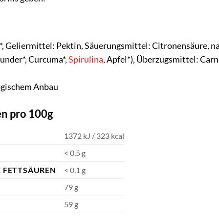
*, Geliermittel: Pektin, Säuerungsmittel: Citronensäure, 
under*, Curcuma*,
Spirulina
, Apfel*), Überzugsmittel: Ca
logischem Anbau
n pro 100g
1372 kJ / 323 kcal
< 0,5 g
 FETTSÄUREN
< 0,1 g
79 g
59 g