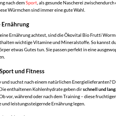
ung nach dem
Sport
, als gesunde Nascherei zwischendurch 
iese Würmchen sind immer eine gute Wahl.
e Ernährung
ine Ernährung achtest, sind die Ökovital Bio Frutti Worms
nthalten wichtige Vitamine und Mineralstoffe. So kannst 
örper etwas Gutes tun. Sie passen perfekt in eine ausgew
en.
 Sport und Fitness
iv und suchst nach einem natürlichen Energielieferanten? 
. Die enthaltenen Kohlenhydrate geben dir
schnell und lan
 Ob vor, während oder nach dem Training – diese fruchtigen
e und leistungssteigernde Ernährung legen.