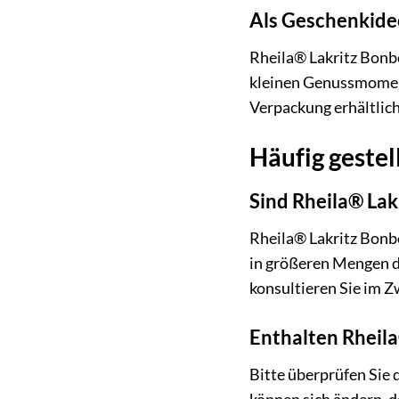
Als Geschenkide
Rheila® Lakritz Bonbo
kleinen Genussmoment
Verpackung erhältlich
Häufig gestel
Sind Rheila® Lak
Rheila® Lakritz Bonbo
in größeren Mengen de
konsultieren Sie im Zw
Enthalten Rheil
Bitte überprüfen Sie 