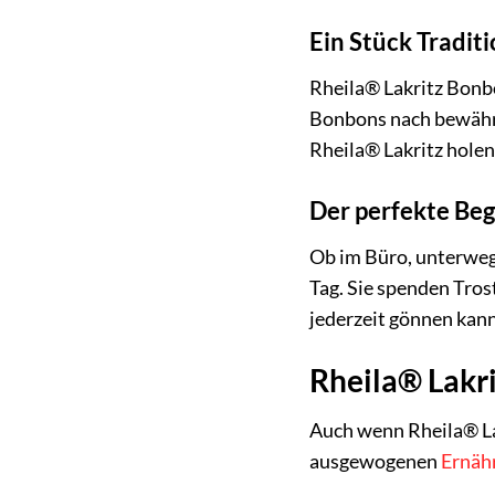
Ein Stück Tradit
Rheila® Lakritz Bonbo
Bonbons nach bewährt
Rheila® Lakritz holen
Der perfekte Begl
Ob im Büro, unterwegs
Tag. Sie spenden Tros
jederzeit gönnen kann
Rheila® Lakri
Auch wenn Rheila® Lak
ausgewogenen
Ernäh