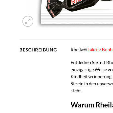
Rheila®
Lakritz
Bonb
BESCHREIBUNG
Entdecken Sie mit Rh
einzigartige Weise ver
Kindheitserinnerung, 
Sie ein in den unver
steht.
Warum Rheila