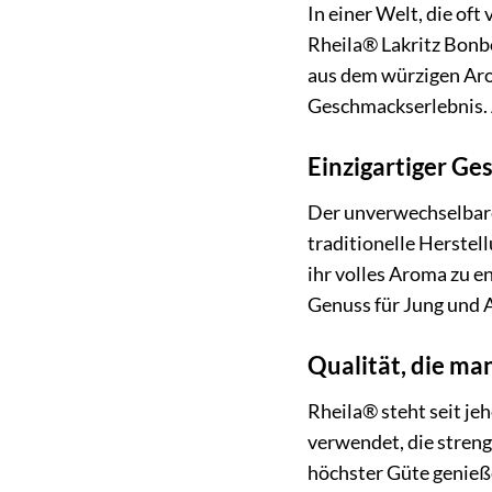
In einer Welt, die of
Rheila® Lakritz Bonbo
aus dem würzigen Aro
Geschmackserlebnis. 
Einzigartiger G
Der unverwechselbare
traditionelle Herstel
ihr volles Aroma zu e
Genuss für Jung und A
Qualität, die m
Rheila® steht seit je
verwendet, die streng
höchster Güte genieß