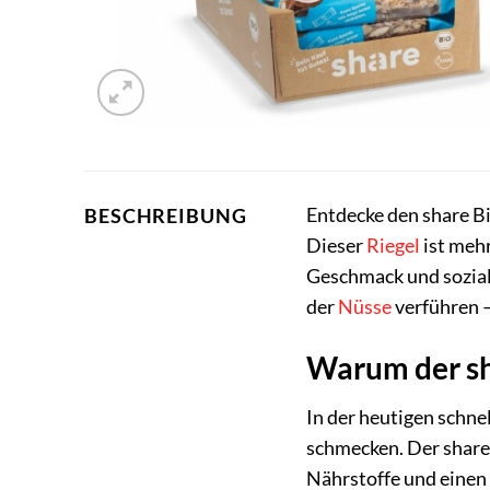
Entdecke den share Bi
BESCHREIBUNG
Dieser
Riegel
ist mehr
Geschmack und sozia
der
Nüsse
verführen –
Warum der sh
In der heutigen schne
schmecken. Der share 
Nährstoffe und einen