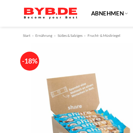
Zum
Inhalt
ABNEHMEN
springen
Start
»
Ernährung
»
Süßes & Salziges
»
Frucht- & Müsliriegel
-18%