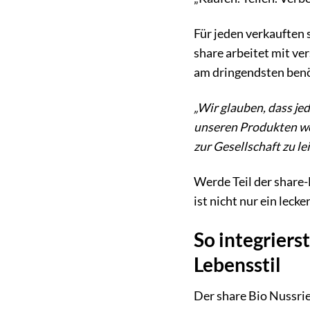
Für jeden verkauften
share arbeitet mit v
am dringendsten benö
„Wir glauben, dass je
unseren Produkten wo
zur Gesellschaft zu lei
Werde Teil der share
ist nicht nur ein lec
So integriers
Lebensstil
Der share Bio Nussrieg