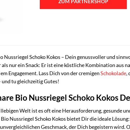
ZUM PARTNERSHOP
26,85 €
21,99 €.
o Nussriegel Schoko Kokos – Dein genussvoller und sinnvol
 als nur ein Snack: Er ist eine köstliche Kombination aus
lem Engagement. Lass Dich von der cremigen
Schokolade
,
 und tu gleichzeitig Gutes!
are Bio Nussriegel Schoko Kokos Dei
lllebigen Welt ist es oft eine Herausforderung, gesunde u
Bio Nussriegel Schoko Kokos bietet Dir die ideale Lösung: 
 unvergleichlichen Geschmack, der Dich begeistern wird. 