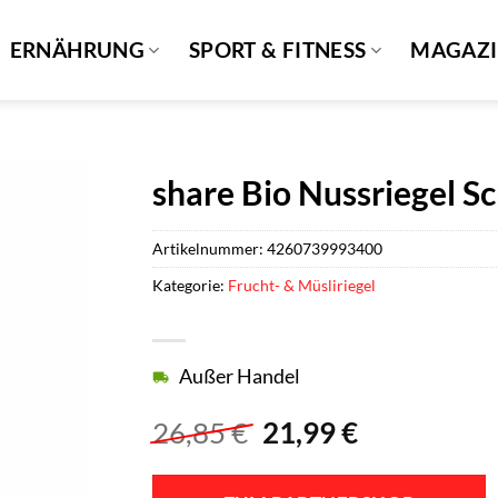
ERNÄHRUNG
SPORT & FITNESS
MAGAZ
share Bio Nussriegel S
Artikelnummer:
4260739993400
Kategorie:
Frucht- & Müsliriegel
Außer Handel
Ursprünglicher
Aktueller
26,85
€
21,99
€
Preis
Preis
war:
ist: