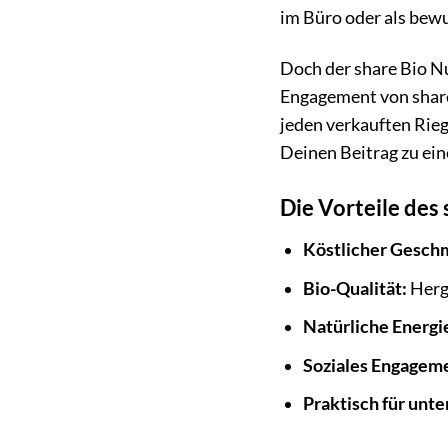
im Büro oder als bew
Doch der share Bio Nu
Engagement von share 
jeden verkauften Rie
Deinen Beitrag zu ein
Die Vorteile des
Köstlicher Gesch
Bio-Qualität:
Herge
Natürliche Energi
Soziales Engagem
Praktisch für unt