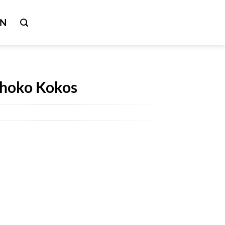
IN
choko Kokos