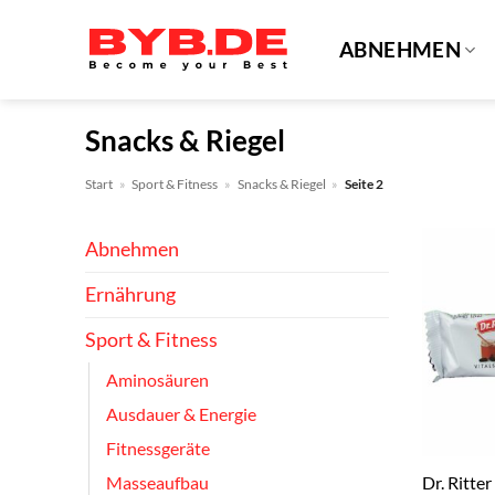
Zum
Inhalt
ABNEHMEN
springen
Snacks & Riegel
Start
»
Sport & Fitness
»
Snacks & Riegel
»
Seite 2
Abnehmen
Ernährung
Sport & Fitness
Aminosäuren
Ausdauer & Energie
Fitnessgeräte
Dr. Ritter
Masseaufbau