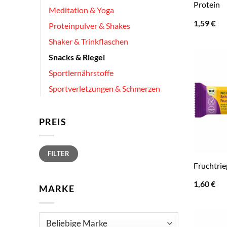
Protein
Meditation & Yoga
1,59
€
Proteinpulver & Shakes
Shaker & Trinkflaschen
Snacks & Riegel
Sportlernährstoffe
Sportverletzungen & Schmerzen
PREIS
Min.
Max.
FILTER
Preis
Preis
Fruchtri
1,60
€
MARKE