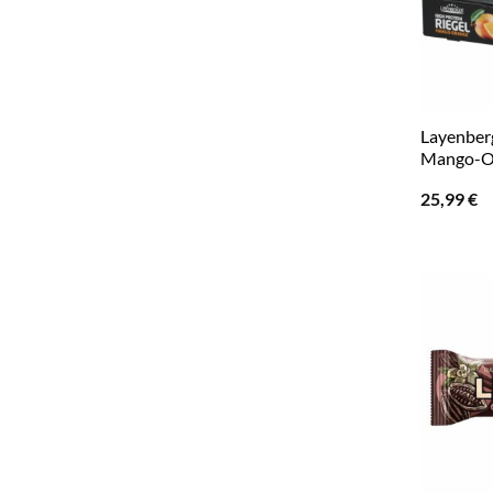
Layenber
Mango-O
25,99
€