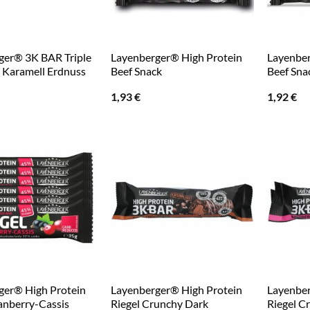
ger® 3K BAR Triple
Layenberger® High Protein
Layenber
z Karamell Erdnuss
Beef Snack
Beef Sna
1,93
€
1,92
€
ger® High Protein
Layenberger® High Protein
Layenber
anberry-Cassis
Riegel Crunchy Dark
Riegel C