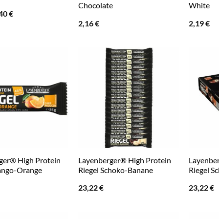
Chocolate
White
sprünglicher
Aktueller
,40
€
eis
Preis
2,16
€
2,19
€
r:
ist:
94 €
8,40 €.
ger® High Protein
Layenberger® High Protein
Layenber
ango-Orange
Riegel Schoko-Banane
Riegel S
23,22
€
23,22
€