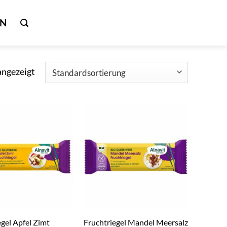
IN
angezeigt
egel Apfel Zimt
Fruchtriegel Mandel Meersalz