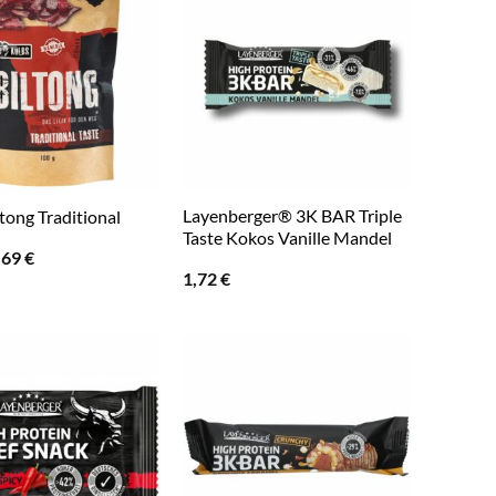
Layenberger® 3K BAR Triple
tong Traditional
Taste Kokos Vanille Mandel
rsprünglicher
Aktueller
,69
€
reis
Preis
1,72
€
ar:
ist:
,99 €
5,69 €.