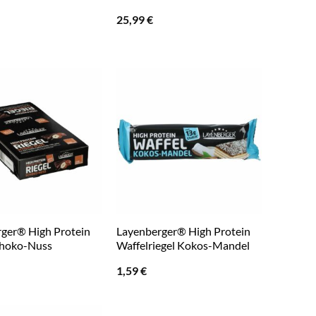
25,99
€
ger® High Protein
Layenberger® High Protein
choko-Nuss
Waffelriegel Kokos-Mandel
1,59
€