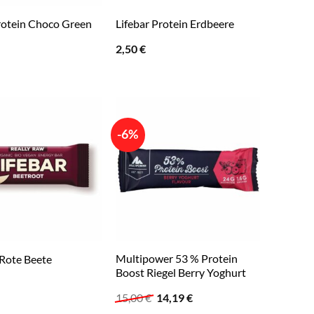
Protein Choco Green
Lifebar Protein Erdbeere
2,50
€
-6%
Multipower 53 % Protein
 Rote Beete
Boost Riegel Berry Yoghurt
Ursprünglicher
Aktueller
15,00
€
14,19
€
Preis
Preis