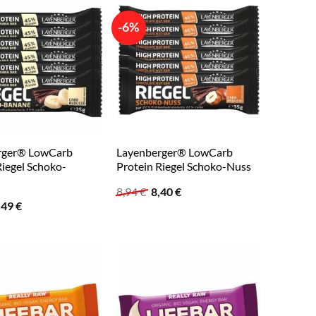
-6%
rger® LowCarb
Layenberger® LowCarb
Riegel Schoko-
Protein Riegel Schoko-Nuss
Ursprünglicher
Aktueller
8,94
€
8,40
€
Preis
Preis
rsprünglicher
Aktueller
,49
€
war:
ist:
reis
Preis
8,94 €
8,40 €.
ar:
ist:
,94 €
8,49 €.