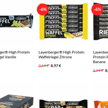
-6%
-6%
ger® High Protein
Layenberger® High Protein
Layenbe
gel Vanille
Waffelriegel Zitrone
Protein 
Banane
Ursprünglicher
Aktueller
9,54
€
8,97
€
Preis
Preis
U
8,94
€
8
war:
ist:
P
9,54 €
8,97 €.
w
8