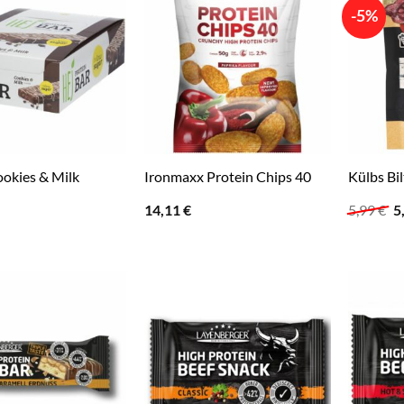
-5%
okies & Milk
Ironmaxx Protein Chips 40
Külbs Bil
U
14,11
€
5,99
€
5
P
w
5