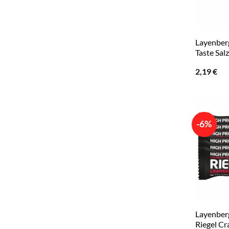
Layenber
Taste Sal
2,19
€
-6%
Layenber
Riegel Cr