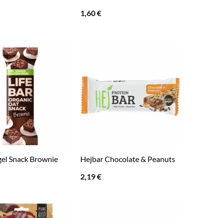
1,60
€
gel Snack Brownie
Hejbar Chocolate & Peanuts
2,19
€