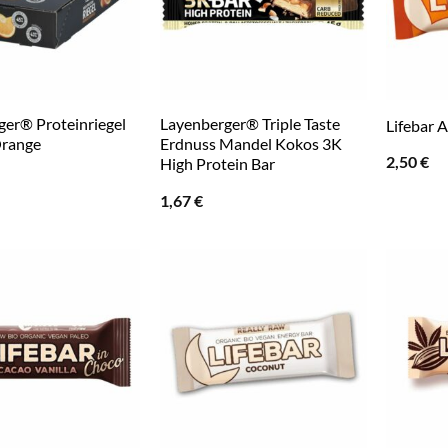
ger® Proteinriegel
Layenberger® Triple Taste
Lifebar 
range
Erdnuss Mandel Kokos 3K
2,50
€
High Protein Bar
1,67
€