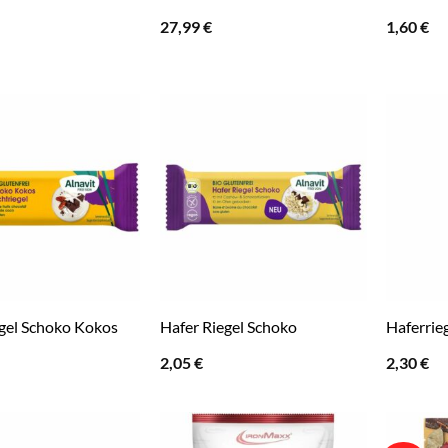
27,99
€
1,60
€
egel Schoko Kokos
Hafer Riegel Schoko
Haferrie
2,05
€
2,30
€