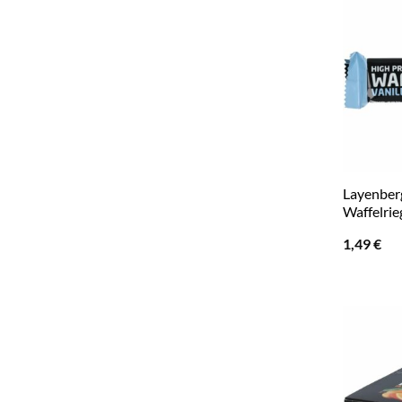
Layenber
Waffelrie
1,49
€