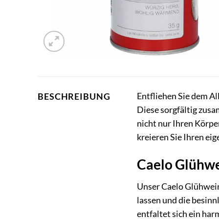
Entfliehen Sie dem A
BESCHREIBUNG
Diese sorgfältig zus
nicht nur Ihren Körpe
kreieren Sie Ihren e
Caelo Glühwei
Unser Caelo Glühweing
lassen und die besinn
entfaltet sich ein h