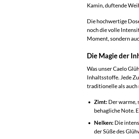
Kamin, duftende Wei
Die hochwertige Dose
noch die volle Intens
Moment, sondern auch
Die Magie der In
Was unser Caelo Glüh
Inhaltsstoffe. Jede Z
traditionelle als au
Zimt:
Der warme, s
behagliche Note. 
Nelken:
Die intens
der Süße des Glüh