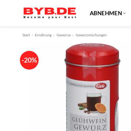
Zum
Inhalt
ABNEHMEN
springen
Start
»
Ernährung
»
Gewürze
»
Gewürzmischungen
-20%