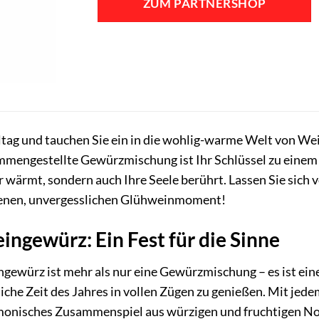
ZUM PARTNERSHOP
7,39 €
7,35 €.
lltag und tauchen Sie ein in die wohlig-warme Welt von 
ammengestellte Gewürzmischung ist Ihr Schlüssel zu einem
r wärmt, sondern auch Ihre Seele berührt. Lassen Sie sich
igenen, unvergesslichen Glühweinmoment!
ngewürz: Ein Fest für die Sinne
ewürz ist mehr als nur eine Gewürzmischung – es ist eine 
liche Zeit des Jahres in vollen Zügen zu genießen. Mit je
armonisches Zusammenspiel aus würzigen und fruchtigen N