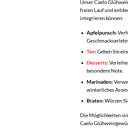
Unser Caelo Glühweing
freien Lauf und entde
integrieren können:
Apfelpunsch:
Verf
Geschmackserlebn
Tee
:
Geben Sie ein
Desserts
:
Verleihe
besondere Note.
Marinaden:
Verwen
winterliches Aroma
Braten:
Würzen Sie
Die Möglichkeiten sin
Caelo Glühweingewü