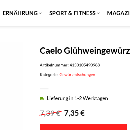
ERNÄHRUNG
SPORT & FITNESS
MAGAZ
Caelo Glühweingewürz
Artikelnummer:
4150105490988
Kategorie:
Gewürzmischungen
Lieferung in 1-2 Werktagen
Ursprünglicher
Aktueller
7,39
€
7,35
€
Preis
Preis
war:
ist: