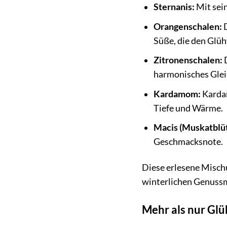
Sternanis:
Mit sei
Orangenschalen:
D
Süße, die den Glü
Zitronenschalen:
D
harmonisches Glei
Kardamom:
Kardam
Tiefe und Wärme.
Macis (Muskatblüt
Geschmacksnote.
Diese erlesene Misch
winterlichen Genus
Mehr als nur Gl