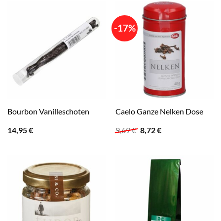
-17%
Bourbon Vanilleschoten
Caelo Ganze Nelken Dose
Ursprünglicher
Aktueller
14,95
€
9,69
€
8,72
€
Preis
Preis
war:
ist:
9,69 €
8,72 €.