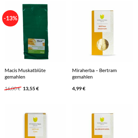
-13%
Macis Muskatblüte
Miraherba – Bertram
gemahlen
gemahlen
Ursprünglicher
Aktueller
16,00
€
13,55
€
4,99
€
Preis
Preis
war:
ist:
16,00 €
13,55 €.