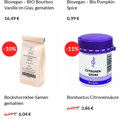
Biovegan – BIO Bourbon
Biovegan – Bio Pumpkin
Vanille im Glas, gemahlen
Spice
16,49
€
0,99
€
-10%
-11%
Bockshornklee-Samen
Bombastus Citronensäure
gemahlen
Ursprünglicher
Aktueller
4,92
€
3,86
€
Preis
Preis
Ursprünglicher
Aktueller
6,99
€
6,04
€
war:
ist:
Preis
Preis
4,92 €
3,86 €.
war:
ist:
6,99 €
6,04 €.