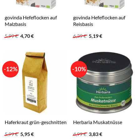
govinda Hefeflocken auf
govinda Hefeflocken auf
Malzbasis
Reisbasis
Ursprünglicher
Aktueller
Ursprünglicher
Aktueller
5,99
€
4,70
€
6,39
€
5,19
€
Preis
Preis
Preis
Preis
war:
ist:
war:
ist:
5,99 €
4,70 €.
6,39 €
5,19 €.
-12%
-10%
Haferkraut grün-geschnitten
Herbaria Muskatnüsse
Ursprünglicher
Aktueller
Ursprünglicher
Aktueller
5,99
€
5,95
€
4,99
€
3,83
€
Preis
Preis
Preis
Preis