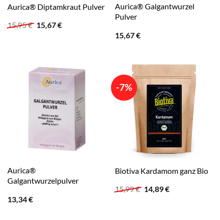
Aurica® Galgantwurzel
Aurica® Diptamkraut Pulver
Pulver
Ursprünglicher
Aktueller
15,95
€
15,67
€
Preis
Preis
15,67
€
war:
ist:
15,95 €
15,67 €.
-7%
Aurica®
Biotiva Kardamom ganz Bio
Galgantwurzelpulver
Ursprünglicher
Aktueller
15,99
€
14,89
€
Preis
Preis
13,34
€
war:
ist:
15,99 €
14,89 €.