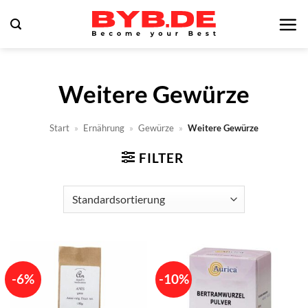
Zum
Inhalt
springen
Weitere Gewürze
Start
»
Ernährung
»
Gewürze
»
Weitere Gewürze
FILTER
-6%
-10%