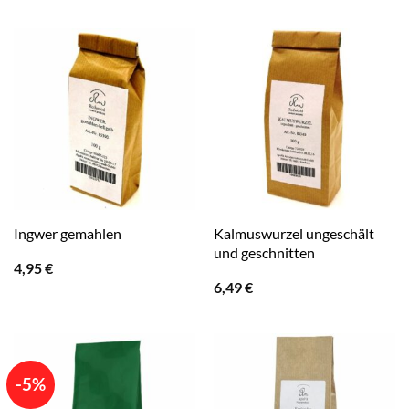
war:
ist:
war:
ist:
5,99 €
5,95 €.
4,99 €
3,83 €.
Kalmuswurzel ungeschält
Ingwer gemahlen
und geschnitten
4,95
€
6,49
€
-5%