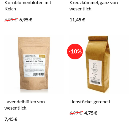
Kornblumenblüten mit
Kreuzkümmel, ganz von
Kelch
wesentlich.
Ursprünglicher
Aktueller
6,99
€
6,95
€
11,45
€
Preis
Preis
war:
ist:
6,99 €
6,95 €.
-10%
Lavendelblüten von
Liebstöckel gerebelt
wesentlich.
Ursprünglicher
Aktueller
6,99
€
4,75
€
Preis
Preis
7,45
€
war:
ist:
6,99 €
4,75 €.