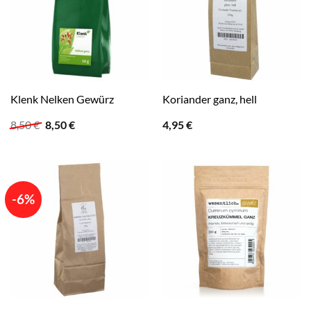
Klenk Nelken Gewürz
Koriander ganz, hell
Ursprünglicher
Aktueller
8,50
€
8,50
€
4,95
€
Preis
Preis
war:
ist:
8,50 €
8,50 €.
-6%