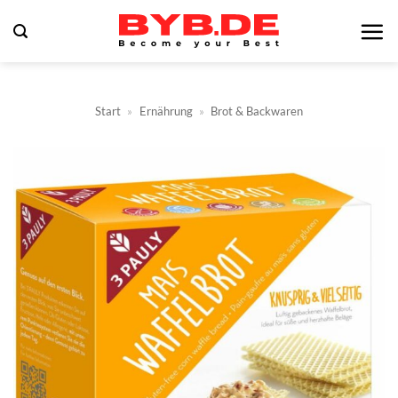
Zum
Inhalt
springen
Start
»
Ernährung
»
Brot & Backwaren