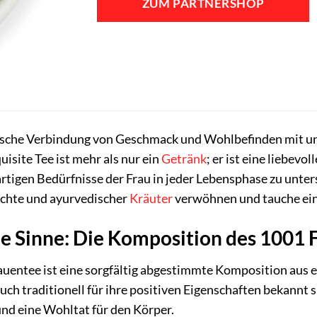
ZUM PARTNERSHOP
ische Verbindung von Geschmack und Wohlbefinden mit 
quisite Tee ist mehr als nur ein
Getränk
; er ist eine liebev
gartigen Bedürfnisse der Frau in jeder Lebensphase zu unt
chte und ayurvedischer
Kräuter
verwöhnen und tauche ein 
die Sinne: Die Komposition des 1001
uentee ist eine sorgfältig abgestimmte Komposition aus er
h traditionell für ihre positiven Eigenschaften bekannt sin
nd eine Wohltat für den Körper.