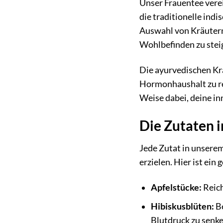
Unser Frauentee vere
die traditionelle ind
Auswahl von Kräutern
Wohlbefinden zu stei
Die ayurvedischen Krä
Hormonhaushalt zu re
Weise dabei, deine in
Die Zutaten 
Jede Zutat in unsere
erzielen. Hier ist ei
Apfelstücke:
Reich
Hibiskusblüten:
Be
Blutdruck zu senk