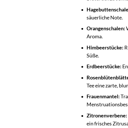
Hagebuttenschale
säuerliche Note.
Orangenschalen:
W
Aroma.
Himbeerstücke:
R
Süße.
Erdbeerstücke:
En
Rosenblütenblätt
Tee eine zarte, bl
Frauenmantel:
Tra
Menstruationsbesc
Zitronenverbene:
ein frisches Zitru