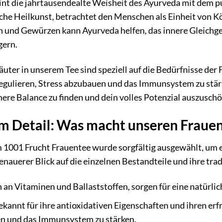
int die jahrtausendealte Weisheit des Ayurveda mit dem 
ische Heilkunst, betrachtet den Menschen als Einheit von Kö
 und Gewürzen kann Ayurveda helfen, das innere Gleichg
gern.
uter in unserem Tee sind speziell auf die Bedürfnisse der
gulieren, Stress abzubauen und das Immunsystem zu stärke
nere Balance zu finden und dein volles Potenzial auszusch
im Detail: Was macht unseren Fraue
m 1001 Frucht Frauentee wurde sorgfältig ausgewählt, u
n genauerer Blick auf die einzelnen Bestandteile und ihre t
 an Vitaminen und Ballaststoffen, sorgen für eine natürli
kannt für ihre antioxidativen Eigenschaften und ihren er
en und das Immunsystem zu stärken.