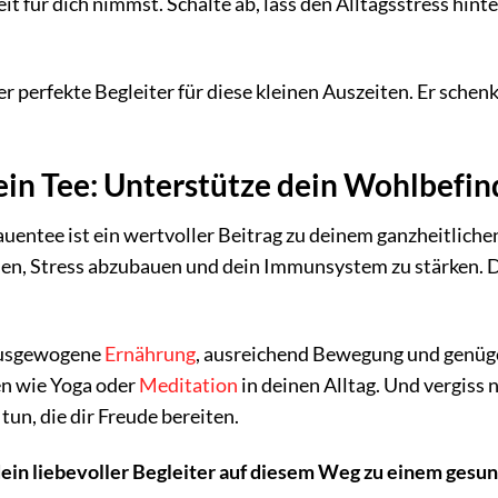
it für dich nimmst. Schalte ab, lass den Alltagsstress hint
er perfekte Begleiter für diese kleinen Auszeiten. Er sche
ein Tee: Unterstütze dein Wohlbefin
uentee ist ein wertvoller Beitrag zu deinem ganzheitliche
den, Stress abzubauen und dein Immunsystem zu stärken. Do
 ausgewogene
Ernährung
, ausreichend Bewegung und genüge
n wie Yoga oder
Meditation
in deinen Alltag. Und vergiss n
un, die dir Freude bereiten.
dein liebevoller Begleiter auf diesem Weg zu einem gesun