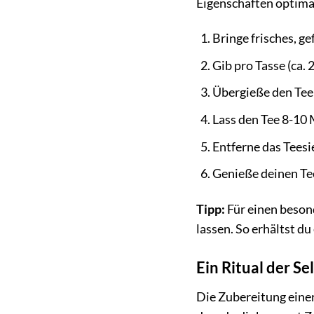
Eigenschaften optima
Bringe frisches, g
Gib pro Tasse (ca. 
Übergieße den Tee
Lass den Tee 8-10 
Entferne das Teesi
Genieße deinen Tee
Tipp:
Für einen beson
lassen. So erhältst du
Ein Ritual der Se
Die Zubereitung einer 