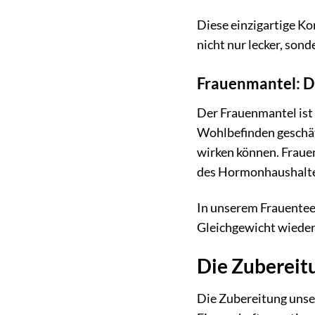
Diese einzigartige K
nicht nur lecker, son
Frauenmantel: Di
Der Frauenmantel ist 
Wohlbefinden geschät
wirken können. Fraue
des Hormonhaushalte
In unserem Frauentee 
Gleichgewicht wieder
Die Zubereitu
Die Zubereitung unse