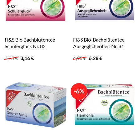
H&S Bio Bachblütentee
H&S Bio-Bachblütentee
Schülerglück Nr. 82
Ausgeglichenheit Nr. 81
Ursprünglicher
Aktueller
Ursprünglicher
Aktueller
4,95
€
3,16
€
4,95
€
6,28
€
Preis
Preis
Preis
Preis
war:
ist:
war:
ist:
4,95 €
3,16 €.
4,95 €
6,28 €.
-6%