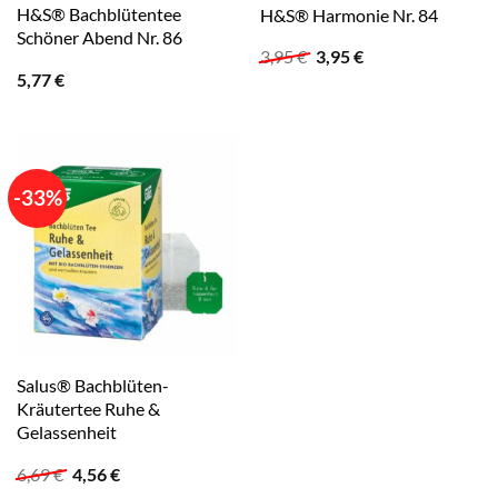
H&S® Bachblütentee
H&S® Harmonie Nr. 84
Schöner Abend Nr. 86
Ursprünglicher
Aktueller
3,95
€
3,95
€
Preis
Preis
5,77
€
war:
ist:
3,95 €
3,95 €.
-33%
Salus® Bachblüten-
Kräutertee Ruhe &
Gelassenheit
Ursprünglicher
Aktueller
6,69
€
4,56
€
Preis
Preis