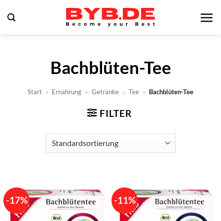
Zum
Inhalt
springen
Bachblüten-Tee
Start
»
Ernährung
»
Getränke
»
Tee
»
Bachblüten-Tee
FILTER
-17%
-11%