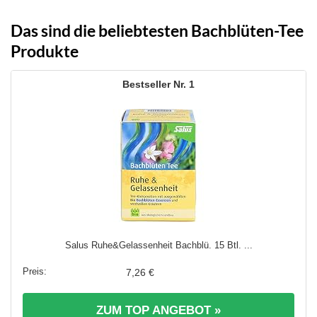
war:
ist:
6,69 €
4,56 €.
Das sind die beliebtesten Bachblüten-Tee
Produkte
1
Salus Ruhe&Gelassenheit Bachblü. 15 Btl. ...
7,26 €
ZUM TOP ANGEBOT »