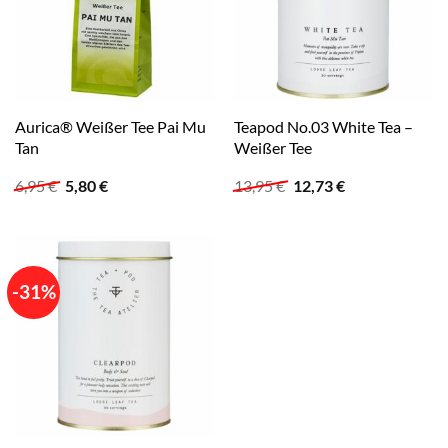
Aurica® Weißer Tee Pai Mu
Teapod No.03 White Tea –
Tan
Weißer Tee
Ursprünglicher
Aktueller
Ursprünglicher
Aktueller
6,95
€
5,80
€
13,95
€
12,73
€
Preis
Preis
Preis
Preis
war:
ist:
war:
ist:
6,95 €
5,80 €.
13,95 €
12,73 €.
-31%