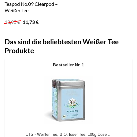
Teapod No.09 Clearpod –
Weißer Tee
Ursprünglicher
Aktueller
13,95
€
11,73
€
Preis
Preis
war:
ist:
13,95 €
11,73 €.
Das sind die beliebtesten Weißer Tee
Produkte
1
ETS - Weißer Tee, BIO, loser Tee, 100g Dose ...