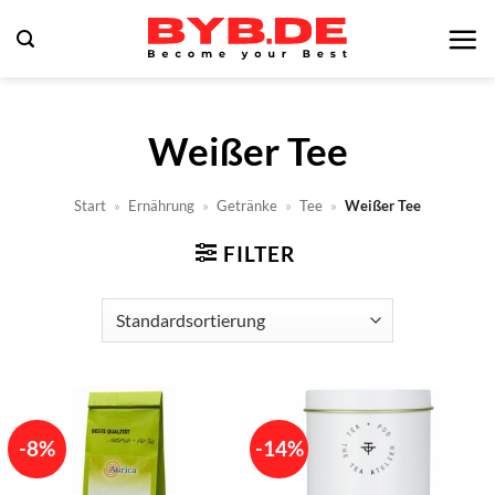
Zum
Inhalt
springen
Weißer Tee
Start
»
Ernährung
»
Getränke
»
Tee
»
Weißer Tee
FILTER
-8%
-14%