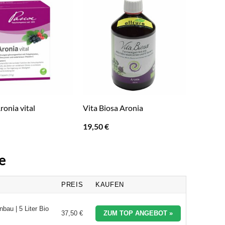
ronia vital
Vita Biosa Aronia
19,50
€
e
PREIS
KAUFEN
au | 5 Liter Bio
37,50 €
ZUM TOP ANGEBOT »