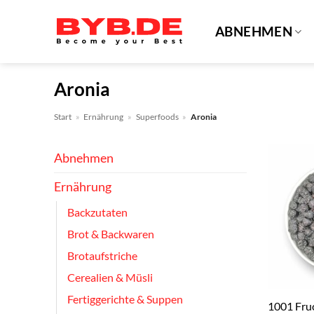
Zum
Inhalt
ABNEHMEN
springen
Aronia
Start
»
Ernährung
»
Superfoods
»
Aronia
Abnehmen
Ernährung
Backzutaten
Brot & Backwaren
Brotaufstriche
Cerealien & Müsli
Fertiggerichte & Suppen
1001 Fru