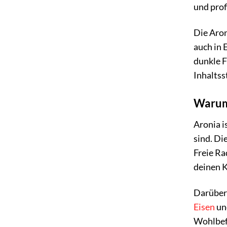
und prof
Die Aron
auch in 
dunkle F
Inhaltss
Warum 
Aronia i
sind. Di
Freie Ra
deinen K
Darüber 
Eisen
und
Wohlbefi