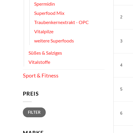
Spermidin
Superfood Mix
2
Traubenkernextrakt - OPC
Vitalpilze
weitere Superfoods
3
Süßes & Salziges
Vitalstoffe
4
Sport & Fitness
5
PREIS
Min.
Max.
FILTER
Preis
Preis
6
MARKE