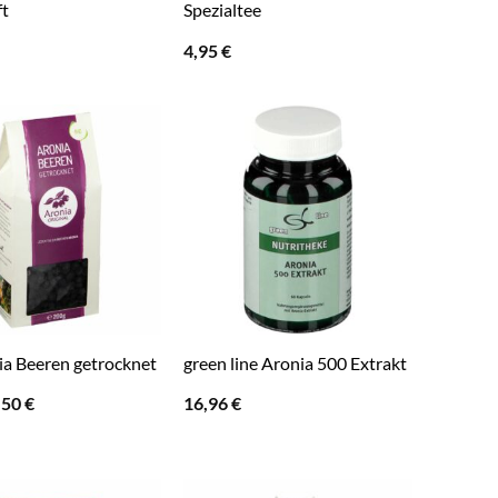
ft
Spezialtee
4,95
€
ia Beeren getrocknet
green line Aronia 500 Extrakt
rsprünglicher
Aktueller
,50
€
16,96
€
reis
Preis
ar:
ist:
,45 €
4,50 €.