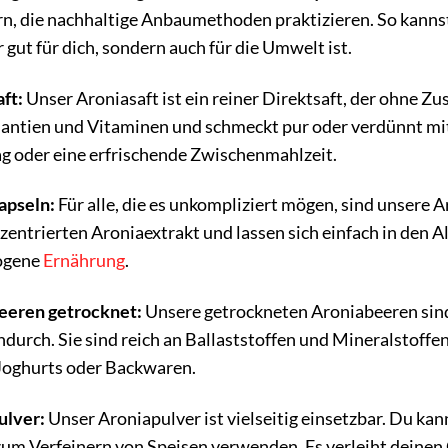
n, die nachhaltige Anbaumethoden praktizieren. So kannst d
r gut für dich, sondern auch für die Umwelt ist.
ft:
Unser Aroniasaft ist ein reiner Direktsaft, der ohne Zusä
antien und Vitaminen und schmeckt pur oder verdünnt mit 
ag oder eine erfrischende Zwischenmahlzeit.
apseln:
Für alle, die es unkompliziert mögen, sind unsere 
entrierten Aroniaextrakt und lassen sich einfach in den All
ogene
Ernährung
.
eeren getrocknet:
Unsere getrockneten Aroniabeeren sind 
durch. Sie sind reich an Ballaststoffen und Mineralstoffen
Joghurts oder Backwaren.
ulver:
Unser Aroniapulver ist vielseitig einsetzbar. Du ka
zum Verfeinern von Speisen verwenden. Es verleiht deinen