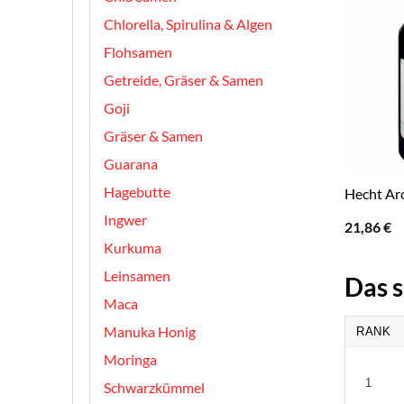
Chlorella, Spirulina & Algen
Flohsamen
Getreide, Gräser & Samen
Goji
Gräser & Samen
Guarana
Hagebutte
Hecht Ar
Ingwer
21,86
€
Kurkuma
Leinsamen
Das s
Maca
Manuka Honig
RANK
Moringa
1
Schwarzkümmel