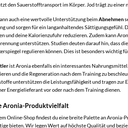
tzt den Sauerstofftransport im Körper. Jod trägt zu einer 
ann auch eine wertvolle Unterstützung beim
Abnehmen
s
g und sorgen für ein langanhaltendes Sättigungsgefühl.
n und deine Kalorienzufuhr reduzieren. Zudem kann Aroni
rennung unterstützen. Studien deuten darauf hin, dass die
erspiegel regulieren können. Dies ist besonders wichtig f
tler
ist Aronia ebenfalls ein interessantes Nahrungsmittel
ieren und die Regeneration nach dem Training zu beschle
toffe unterstützen die Leistungsfähigkeit und tragen zur E
her Energielieferant vor oder nach dem Training dienen.
 Aronia-Produktvielfalt
em Online-Shop findest du eine breite Palette an Aronia-
tige bieten. Wir legen Wert auf höchste Qualität und be