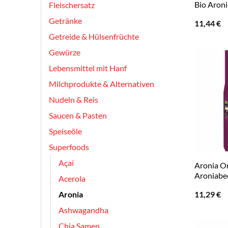
Bio Aron
Fleischersatz
Getränke
11,44
€
Getreide & Hülsenfrüchte
Gewürze
Lebensmittel mit Hanf
Milchprodukte & Alternativen
Nudeln & Reis
Saucen & Pasten
Speiseöle
Superfoods
Açaí
Aronia Or
Aroniabe
Acerola
11,29
€
Aronia
Ashwagandha
Chia Samen