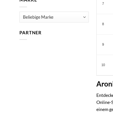
7
8
PARTNER
9
10
Aron
Entdecke
Online-S
einem ge