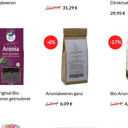
iabeeren
Direktsa
Ursprünglicher
Aktueller
39,95
€
31,29
€
Preis
Preis
29,95
€
war:
ist:
39,95 €
31,29 €.
-6%
-17%
iginal Bio
Aroniabeeren ganz
Bio Aron
eren getrocknet
Ursprünglicher
Aktueller
U
6,99
€
6,09
€
5,45
€
4
Preis
Preis
P
war:
ist:
w
6,99 €
6,09 €.
5