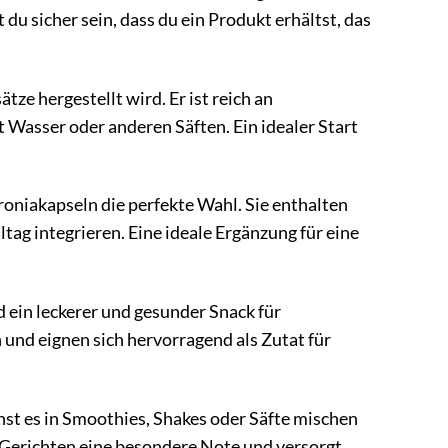
u sicher sein, dass du ein Produkt erhältst, das
tze hergestellt wird. Er ist reich an
Wasser oder anderen Säften. Ein idealer Start
Aroniakapseln die perfekte Wahl. Sie enthalten
tag integrieren. Eine ideale Ergänzung für eine
ein leckerer und gesunder Snack für
 und eignen sich hervorragend als Zutat für
nnst es in Smoothies, Shakes oder Säfte mischen
 Gerichten eine besondere Note und versorgt