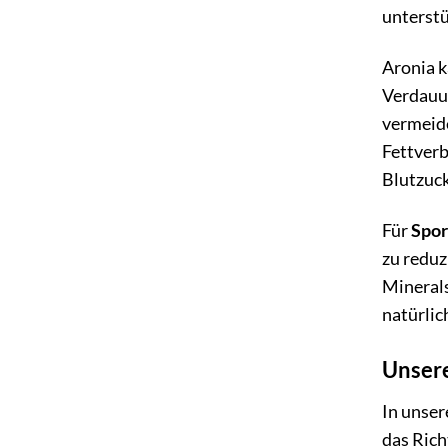
unterstü
Aronia k
Verdauun
vermeide
Fettverb
Blutzuck
Für
Spor
zu reduz
Minerals
natürlic
Unsere
In unser
das Rich