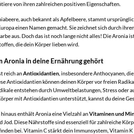
itiere von ihren zahlreichen positiven Eigenschaften.
iabeere, auch bekannt als Apfelbeere, stammt ursprünglic
Europa einen Namen gemacht. Sie zeichnet sich durch ihre
arbe aus. Doch das ist noch lange nicht alles! Die Aronia i
toffen, die dein Körper lieben wird.
Aronia in deine Ernährung gehört
st reich an
Antioxidantien
, insbesondere Anthocyanen, die
ese Antioxidantien können deinen Körper vor freien Radik
dikale entstehen durch Umweltbelastungen, Stress oder au
örper mit Antioxidantien unterstützt, kannst du deine Ges
hinaus enthält Aronia eine Vielzahl an
Vitaminen und Min
 Jod. Diese Nährstoffe sind essenziell für zahlreiche Kö
nden bei. Vitamin C stärkt dein Immunsystem, Vitamin K i