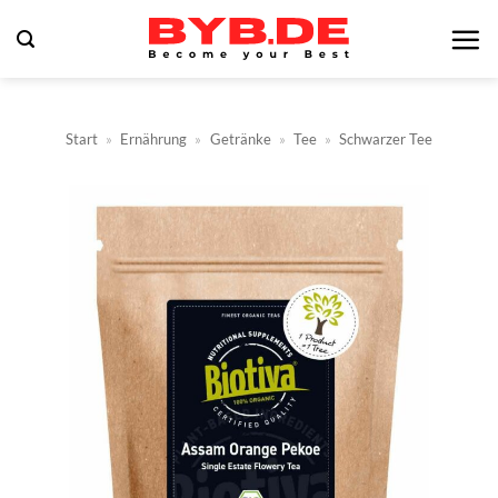
Zum
Inhalt
springen
Start
»
Ernährung
»
Getränke
»
Tee
»
Schwarzer Tee