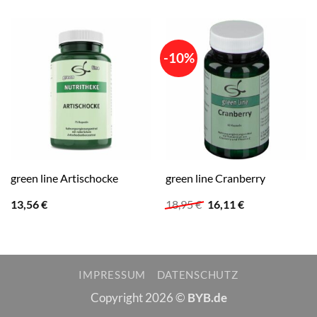
-10%
green line Artischocke
green line Cranberry
Ursprünglicher
Aktueller
13,56
€
18,95
€
16,11
€
Preis
Preis
war:
ist:
18,95 €
16,11 €.
IMPRESSUM
DATENSCHUTZ
Copyright 2026 ©
BYB.de