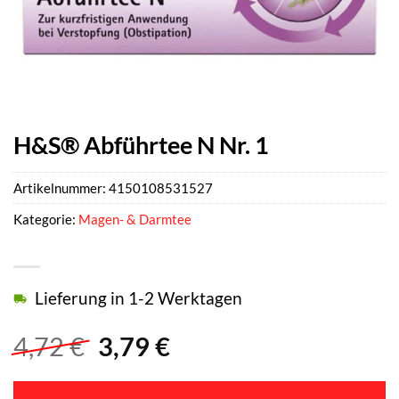
H&S® Abführtee N Nr. 1
Artikelnummer:
4150108531527
Kategorie:
Magen- & Darmtee
Lieferung in 1-2 Werktagen
Ursprünglicher
Aktueller
4,72
€
3,79
€
Preis
Preis
war:
ist: