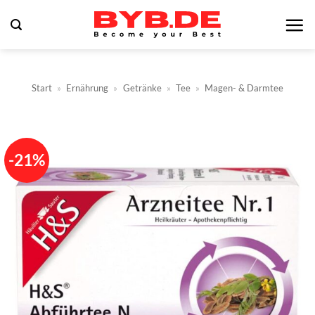
Zum
Inhalt
springen
Start
»
Ernährung
»
Getränke
»
Tee
»
Magen- & Darmtee
-21%