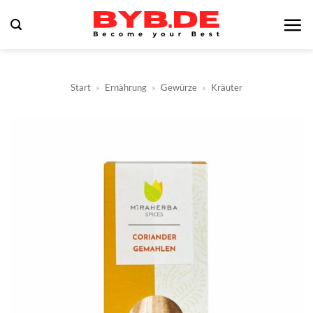
Zum
Inhalt
springen
Start
»
Ernährung
»
Gewürze
»
Kräuter